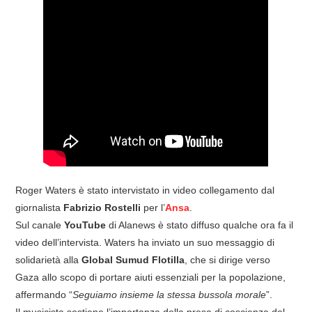
COVER & TRIBUTI
EVENTI
DISCOGRAFIA
LINKS
CONTATTI
Roger Waters è stato intervistato in video collegamento dal
RELICS – SFALCI E RAMAGLIE
giornalista
Fabrizio Rostelli
per l’
Ansa
.
Sul canale
YouTube
di Alanews è stato diffuso qualche ora fa il
PINKFLOYDIANE
video dell’intervista. Waters ha inviato un suo messaggio di
solidarietà alla
Global Sumud Flotilla
, che si dirige verso
POLICY/COOKIES
Gaza allo scopo di portare aiuti essenziali per la popolazione,
affermando “
Seguiamo insieme la stessa bussola morale
”.
Il musicista sostiene l’importanza della presa di coscienza del