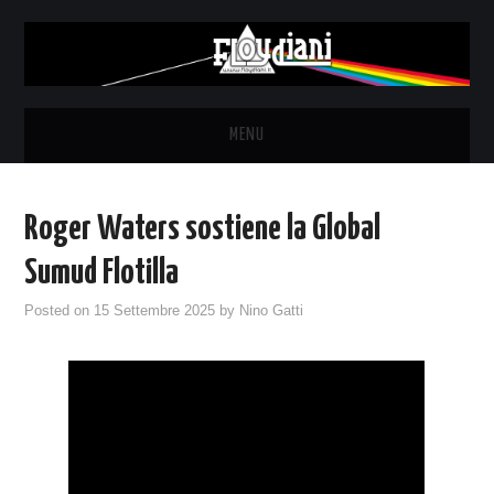
MENU
HOME
Roger Waters sostiene la Global
NEWS
Sumud Flotilla
THE LUNATICS
Posted on
15 Settembre 2025
by
Nino Gatti
SYD BARRETT – ALLE SOGLIE
DELL’ALBA
FANZINE