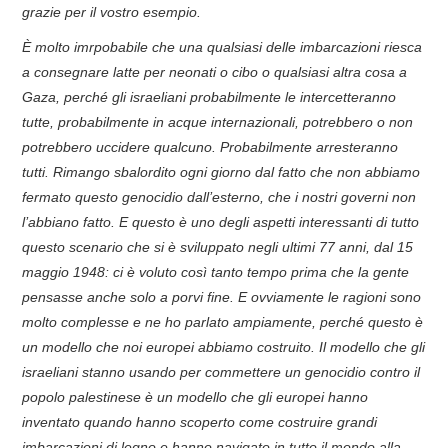
grazie per il vostro esempio.
È molto imrpobabile che una qualsiasi delle imbarcazioni riesca
a consegnare latte per neonati o cibo o qualsiasi altra cosa a
Gaza, perché gli israeliani probabilmente le intercetteranno
tutte, probabilmente in acque internazionali, potrebbero o non
potrebbero uccidere qualcuno. Probabilmente arresteranno
tutti. Rimango sbalordito ogni giorno dal fatto che non abbiamo
fermato questo genocidio dall’esterno, che i nostri governi non
l’abbiano fatto. E questo è uno degli aspetti interessanti di tutto
questo scenario che si è sviluppato negli ultimi 77 anni, dal 15
maggio 1948: ci è voluto così tanto tempo prima che la gente
pensasse anche solo a porvi fine. E ovviamente le ragioni sono
molto complesse e ne ho parlato ampiamente, perché questo è
un modello che noi europei abbiamo costruito. Il modello che gli
israeliani stanno usando per commettere un genocidio contro il
popolo palestinese è un modello che gli europei hanno
inventato quando hanno scoperto come costruire grandi
imbarcazioni di legno e hanno navigato in tutto il mondo alla