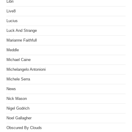
Libri
Live8
Lucius
Luck And Strange
Marianne Faithfull
Meddle
Michael Caine
Michelangelo Antonioni
Michele Serra
News
Nick Mason
Nigel Godrich
Noel Gallagher
Obscured By Clouds