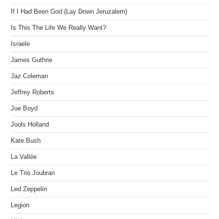
If I Had Been God (Lay Down Jeruzalem)
Is This The Life We Really Want?
Israele
James Guthrie
Jaz Coleman
Jeffrey Roberts
Joe Boyd
Jools Holland
Kate Bush
La Vallée
Le Trio Joubran
Led Zeppelin
Legion