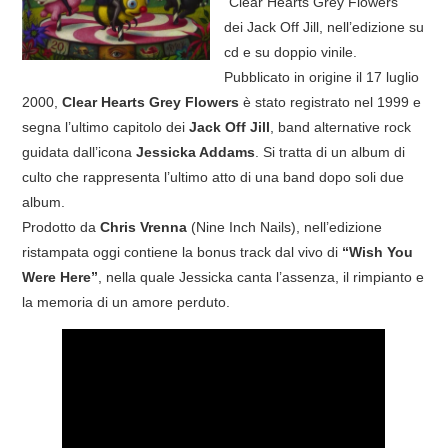
“Clear Hearts Grey Flowers”
dei Jack Off Jill, nell’edizione su
COVER & TRIBUTI
cd e su doppio vinile.
Pubblicato in origine il 17 luglio
EVENTI
2000,
Clear Hearts Grey Flowers
è stato registrato nel 1999 e
segna l’ultimo capitolo dei
Jack Off Jill
, band alternative rock
DISCOGRAFIA
guidata dall’icona
Jessicka Addams
. Si tratta di un album di
culto che rappresenta l’ultimo atto di una band dopo soli due
LINKS
album.
Prodotto da
Chris Vrenna
(Nine Inch Nails), nell’edizione
CONTATTI
ristampata oggi contiene la bonus track dal vivo di
“Wish You
Were Here”
, nella quale Jessicka canta l’assenza, il rimpianto e
RELICS – SFALCI E RAMAGLIE
la memoria di un amore perduto.
PINKFLOYDIANE
POLICY/COOKIES