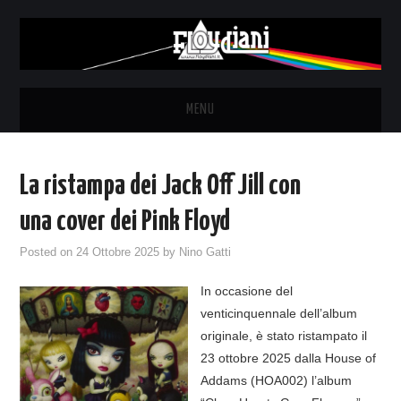
MENU
HOME
La ristampa dei Jack Off Jill con
NEWS
una cover dei Pink Floyd
THE LUNATICS
Posted on
24 Ottobre 2025
by
Nino Gatti
In occasione del
SYD BARRETT – ALLE SOGLIE
venticinquennale dell’album
originale, è stato ristampato il
DELL’ALBA
23 ottobre 2025 dalla House of
Addams (HOA002) l’album
FANZINE