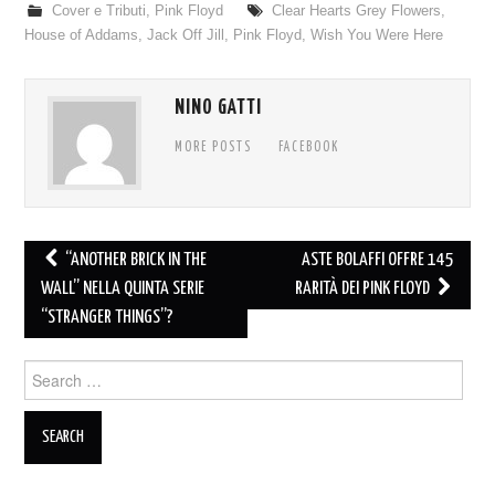
Cover e Tributi
,
Pink Floyd
Clear Hearts Grey Flowers
,
House of Addams
,
Jack Off Jill
,
Pink Floyd
,
Wish You Were Here
NINO GATTI
MORE POSTS
FACEBOOK
Post
“ANOTHER BRICK IN THE
ASTE BOLAFFI OFFRE 145
navigation
WALL” NELLA QUINTA SERIE
RARITÀ DEI PINK FLOYD
“STRANGER THINGS”?
Search
for: