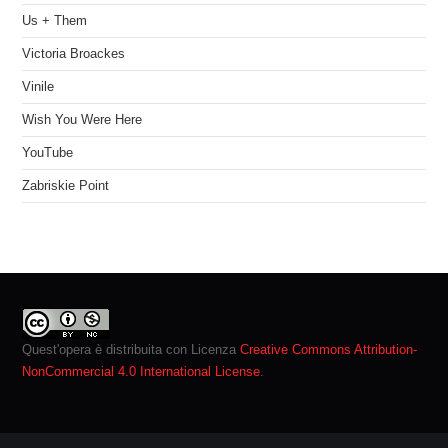
Us + Them
Victoria Broackes
Vinile
Wish You Were Here
YouTube
Zabriskie Point
Quest'opera è distribuita con Licenza
Creative Commons Attribution-
NonCommercial 4.0 International License
.