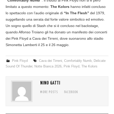
“Comfortably Numb”
. Il tributo ai Pink Floyd non si è però
limitato a questo momento:
The Kolors
hanno infatti concluso
lo spettacolo con l’audio originale di
“In The Flesh”
del 1979,
suggellando una serata dal forte valore simbolico ed emotivo.
Un sogno quello di Stash che si è concluso nel backstage,
quando Alfonso Troiano gli ha donato un manifesto dei concerti
dei Pink Floyd a Cava dei Tirreni, dove suonarono allo stadio
Simonetta Lamberti il 25 e il 26 maggio.
Pink Floyd
Cava dei Tirreni
,
Comfortably Numb
,
Delicate
Sound Of Thunder
,
Notte Bianca 2026
,
Pink Floyd
,
The Kolors
NINO GATTI
MORE POSTS
FACEBOOK