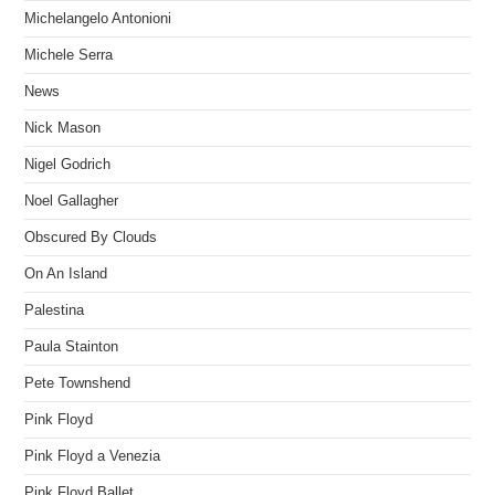
Michelangelo Antonioni
Michele Serra
News
Nick Mason
Nigel Godrich
Noel Gallagher
Obscured By Clouds
On An Island
Palestina
Paula Stainton
Pete Townshend
Pink Floyd
Pink Floyd a Venezia
Pink Floyd Ballet