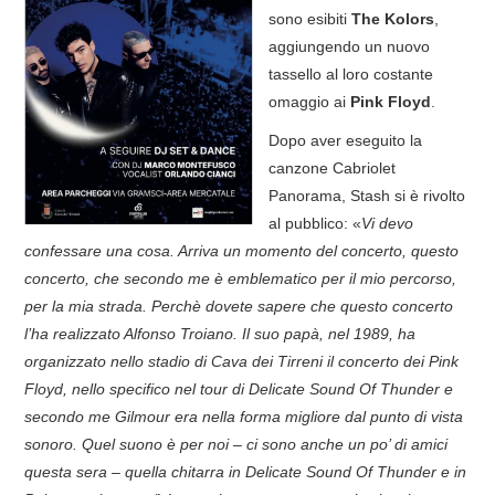
sono esibiti
The Kolors
,
COVER & TRIBUTI
aggiungendo un nuovo
tassello al loro costante
EVENTI
omaggio ai
Pink Floyd
.
Dopo aver eseguito la
DISCOGRAFIA
canzone Cabriolet
Panorama, Stash si è rivolto
LINKS
al pubblico: «
Vi devo
confessare una cosa. Arriva un momento del concerto, questo
CONTATTI
concerto, che secondo me è emblematico per il mio percorso,
per la mia strada. Perchè dovete sapere che questo concerto
RELICS – SFALCI E RAMAGLIE
l’ha realizzato Alfonso Troiano. Il suo papà, nel 1989, ha
organizzato nello stadio di Cava dei Tirreni il concerto dei Pink
PINKFLOYDIANE
Floyd, nello specifico nel tour di Delicate Sound Of Thunder e
secondo me Gilmour era nella forma migliore dal punto di vista
POLICY/COOKIES
sonoro. Quel suono è per noi – ci sono anche un po’ di amici
questa sera – quella chitarra in Delicate Sound Of Thunder e in