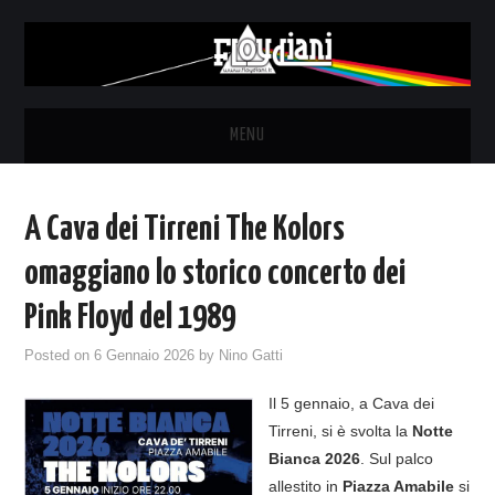
MENU
HOME
A Cava dei Tirreni The Kolors
NEWS
omaggiano lo storico concerto dei
THE LUNATICS
Pink Floyd del 1989
Posted on
6 Gennaio 2026
by
Nino Gatti
SYD BARRETT – ALLE SOGLIE
Il 5 gennaio, a Cava dei
DELL’ALBA
Tirreni, si è svolta la
Notte
Bianca 2026
. Sul palco
FANZINE
allestito in
Piazza Amabile
si