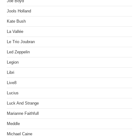
Joe Boyd
Jools Holland
Kate Bush
La Vallée
Le Trio Joubran
Led Zeppelin
Legion
Libri
Live8
Lucius
Luck And Strange
Marianne Faithfull
Meddle
Michael Caine