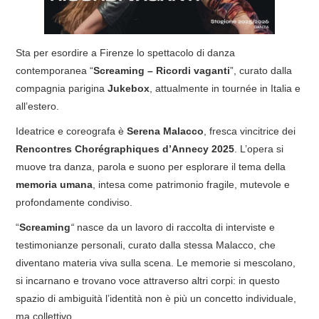
COVER & TRIBUTI
Sta per esordire a Firenze lo spettacolo di danza
EVENTI
contemporanea “
Screaming – Ricordi vaganti
”, curato dalla
compagnia parigina
Jukebox
, attualmente in tournée in Italia e
DISCOGRAFIA
all’estero.
LINKS
Ideatrice e coreografa è
Serena Malacco
, fresca vincitrice dei
Rencontres Chorégraphiques d’Annecy 2025
. L’opera si
CONTATTI
muove tra danza, parola e suono per esplorare il tema della
memoria umana
, intesa come patrimonio fragile, mutevole e
profondamente condiviso.
RELICS – SFALCI E RAMAGLIE
“
Screaming
“
nasce da un lavoro di raccolta di interviste e
PINKFLOYDIANE
testimonianze personali, curato dalla stessa Malacco, che
diventano materia viva sulla scena. Le memorie si mescolano,
POLICY/COOKIES
si incarnano e trovano voce attraverso altri corpi: in questo
spazio di ambiguità l’identità non è più un concetto individuale,
ma collettivo.