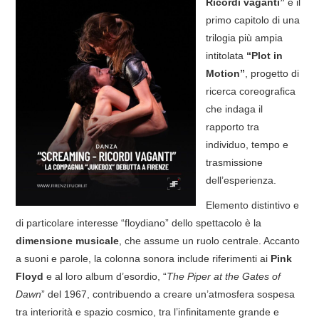
Ricordi vaganti”
è il
primo capitolo di una
trilogia più ampia
intitolata
“Plot in
Motion”
, progetto di
ricerca coreografica
che indaga il
rapporto tra
individuo, tempo e
trasmissione
dell’esperienza.
Elemento distintivo e
di particolare interesse “floydiano” dello spettacolo è la
dimensione musicale
, che assume un ruolo centrale. Accanto
a suoni e parole, la colonna sonora include riferimenti ai
Pink
Floyd
e al loro album d’esordio, “
The Piper at the Gates of
Dawn
” del 1967, contribuendo a creare un’atmosfera sospesa
tra interiorità e spazio cosmico, tra l’infinitamente grande e