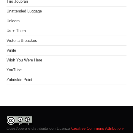
Trio Joubran
Unattended Luggage
Unicorn
Us + Them
Victoria Broackes
Vinile
Wish You Were Here
YouTube
Zabriskie Point
Quest'opera è distribuita con Licenza
Creative Commons Attribution-