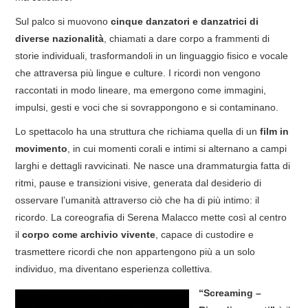
Sul palco si muovono
cinque danzatori e danzatrici di
diverse nazionalità
, chiamati a dare corpo a frammenti di
storie individuali, trasformandoli in un linguaggio fisico e vocale
che attraversa più lingue e culture. I ricordi non vengono
raccontati in modo lineare, ma emergono come immagini,
impulsi, gesti e voci che si sovrappongono e si contaminano.
Lo spettacolo ha una struttura che richiama quella di un
film in
movimento
, in cui momenti corali e intimi si alternano a campi
larghi e dettagli ravvicinati. Ne nasce una drammaturgia fatta di
ritmi, pause e transizioni visive, generata dal desiderio di
osservare l’umanità attraverso ciò che ha di più intimo: il
ricordo. La coreografia di Serena Malacco mette così al centro
il
corpo come archivio vivente
, capace di custodire e
trasmettere ricordi che non appartengono più a un solo
individuo, ma diventano esperienza collettiva.
“Screaming –