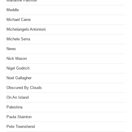
Marianne Faithfull
Meddle
Michael Caine
Michelangelo Antonioni
Michele Serra
News
Nick Mason
Nigel Godrich
Noel Gallagher
Obscured By Clouds
On An Island
Palestina
Paula Stainton
Pete Townshend