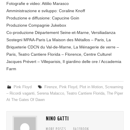
Fotografie e video: Attilio Marasco
Amministrazione e sviluppo: Coraline Knoff
Produzione e diffusione: Capucine Goin
Produzione Compagnie Jukebox
Co-produzione Département Seine-et-Marne, Versiliadanza
Sostegni MPAA-Paris La Maison des Métallos – Paris, La
Briqueterie CDCN du Val-de-Marne, La Ménagerie de verre –
Paris, Teatro Cantiere Florida – Florence, Centre Culturel
Jacques Prévert – Villeparisis, Il giardino delle ore / Accademia
Farm
Pink Floyd
Firenze
,
Pink Floyd
,
Plot in Motion
,
Screaming
– Ricordi vaganti
,
Serena Malacco
,
Teatro Cantiere Florida
,
The Piper
At The Gates Of Dawn
NINO GATTI
MORE POSTS
FACEBOOK