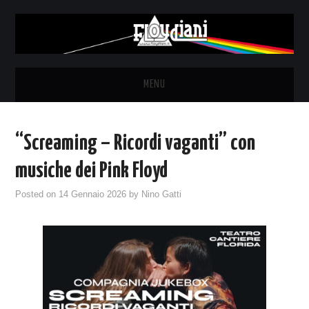
MENU
HOME
“Screaming – Ricordi vaganti” con
NEWS
musiche dei Pink Floyd
THE LUNATICS
Posted on
14 Gennaio 2026
by
Nino Gatti
SYD BARRETT – ALLE SOGLIE
DELL’ALBA
FANZINE