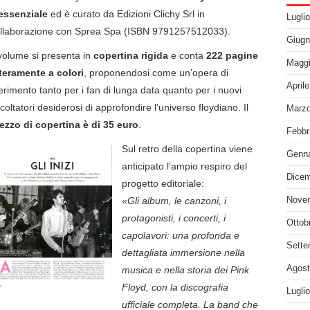
essenziale
ed è curato da Edizioni Clichy Srl in
Lugli
llaborazione con Sprea Spa (ISBN 9791257512033).
Giugn
 volume si presenta in
copertina rigida
e conta
222 pagine
Maggi
teramente a colori
, proponendosi come un’opera di
April
ferimento tanto per i fan di lunga data quanto per i nuovi
coltatori desiderosi di approfondire l’universo floydiano. Il
Marzo
ezzo di copertina è di 35 euro
.
Febbr
Sul retro della copertina viene
Genna
anticipato l’ampio respiro del
Dicem
progetto editoriale:
«
Gli album, le canzoni, i
Nove
protagonisti, i concerti, i
Ottob
capolavori: una profonda e
Sette
dettagliata immersione nella
Agost
musica e nella storia dei Pink
Floyd, con la discografia
Lugli
ufficiale completa. La band che