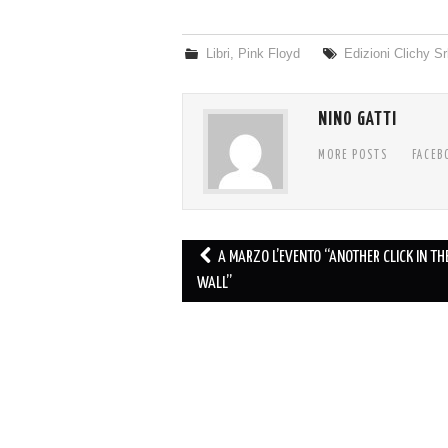
Libri
,
Pink Floyd
Edizioni Clichy Sr
NINO GATTI
MORE POSTS
FACEB
Post
A MARZO L’EVENTO “ANOTHER CLICK IN TH
navigation
WALL”