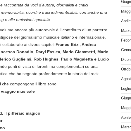
Giugn
raccontata da voci d’autore, giornalisti e critici
Maggi
 memorabilia, ricordi e frasi indimenticabili, con anche una
eg e alle emissioni speciali
».
April
 volume ancora più autorevole è il contributo di un parterre
Marzo
stigiose del giornalismo musicale italiano e internazionale.
Febbr
i collaborato ai diversi capitoli
Franco Brizi, Andrea
Genna
ancesco Donadio, Daryl Easlea, Mario Giammetti, Mario
derico Guglielmi, Rob Hughes, Paolo Magaletta e Lucio
Dicem
endo punti di vista differenti ma complementari su una
Ottob
istica che ha segnato profondamente la storia del rock.
Agost
oli che compongono il libro sono:
Lugli
 viaggio musicale
Giugn
Maggi
, il pifferaio magico
April
ur
Marzo
rmo