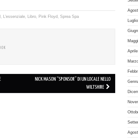
Sette
Agost
l
,
L'essenziale
,
Libro
,
Pink Floyd
,
Sprea Spa
Lugli
Giugn
Maggi
OOK
April
Marzo
Febbr
E
NICK MASON “SPONSOR” DI UN LOCALE NELLO
Genna
WILTSHIRE
Dicem
Nove
Ottob
Sette
Agost