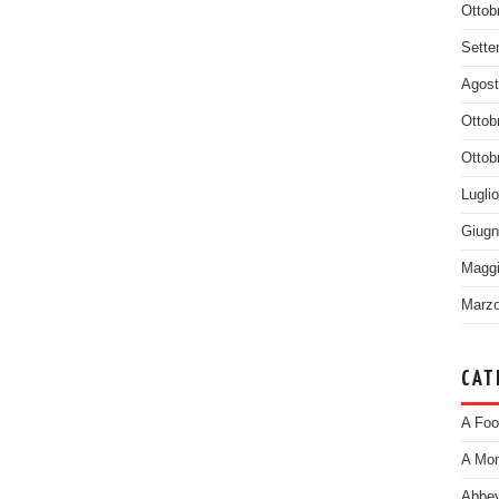
Ottob
Sette
Agost
Ottob
Ottob
Lugli
Giugn
Maggi
Marzo
CAT
A Foo
A Mom
Abbey