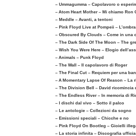
– Ummagumma – Capolavoro o esperime
– Atom Heart Mother – Mi chiamo Ron G
– Meddle – Avanti, a tentoni
– Pink Floyd Live at Pompeii – L’ombra
– Obscured By Clouds – Come in una 
– The Dark Side Of The Moon – The grea
– Wish You Were Here – Elogio dell’as
– Animals – Punk Floyd
– The Wall – Il capolavoro di Roger
– The Final Cut – Requiem per una ba
– A Momentary Lapse Of Reason – La ri
– The Division Bell – David ricomincia 
– The Endless River – In memoria di Ri
– I dischi dal vivo – Sotto il palco
– Le antologie – Collezioni da sogno
– Emissioni speciali – Chicche e no
– Pink Floyd On Bootleg – Gioielli illeg
– La storia infinita – Discografia uffic