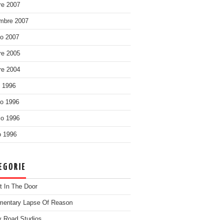
re 2007
mbre 2007
o 2007
re 2005
re 2004
o 1996
o 1996
o 1996
 1996
EGORIE
t In The Door
entary Lapse Of Reason
 Road Studios