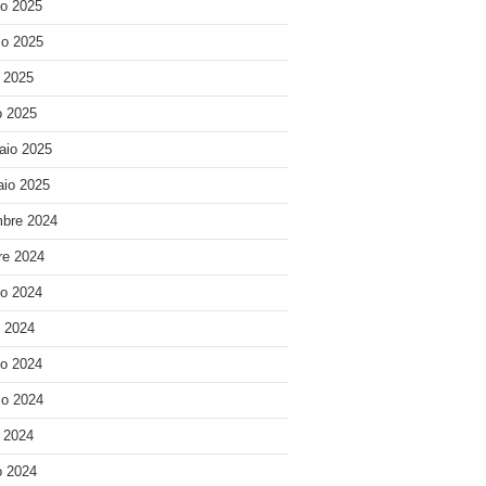
o 2025
o 2025
e 2025
 2025
aio 2025
io 2025
bre 2024
re 2024
o 2024
o 2024
o 2024
o 2024
e 2024
 2024