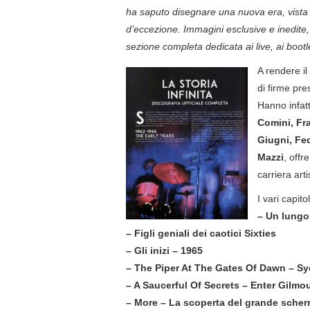
ha saputo disegnare una nuova era, vista e 
d’eccezione. Immagini esclusive e inedite,
sezione completa dedicata ai live, ai bootl
A rendere il
di firme pre
Hanno infatt
Comini, Fr
Giugni, Fe
Mazzi
, offr
carriera art
I vari capit
– Un lungo
– Figli geniali dei caotici Sixties
– Gli inizi – 1965
– The Piper At The Gates Of Dawn – Syd
– A Saucerful Of Secrets – Enter Gilmo
– More – La scoperta del grande sche