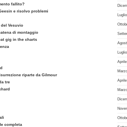
nto fallito?
Dicem
eesin e risolvo problemi
Lugli
Ottob
 del Vesuvio
catena di montaggio
Sette
t gig in the charts
Agost
senza
Lugli
April
nd
Marzo
surrezione riparte da Gilmour
April
da tre
chard
Marzo
Dicem
Nove
ali
Ottob
iale completa