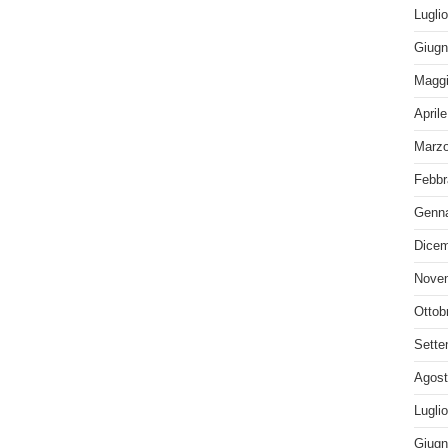
Lugli
Giugn
Maggi
April
Marzo
Febbr
Genna
Dicem
Nove
Ottob
Sette
Agost
Lugli
Giugn