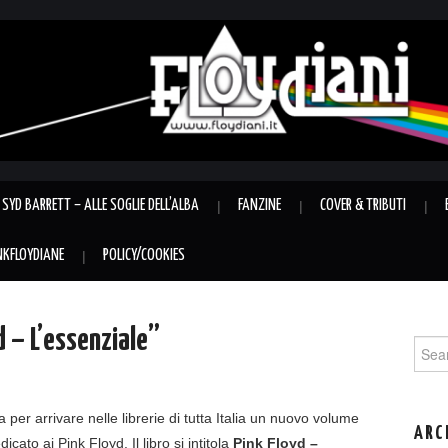
SYD BARRETT – ALLE SOGLIE DELL’ALBA
FANZINE
COVER & TRIBUTI
INKFLOYDIANE
POLICY/COOKIES
d – L’essenziale”
Sear
for:
a per arrivare nelle librerie di tutta Italia un nuovo volume
ARC
dicato ai Pink Floyd. Il libro si intitola
Pink Floyd –