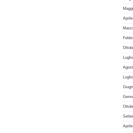
Maggi
April
Marzo
Febbr
Ottob
Lugli
Agost
Lugli
Giugn
Genna
Ottob
Sette
April