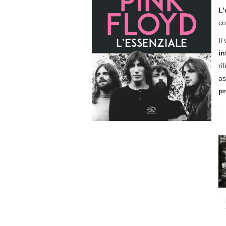
L’
co
Il
in
ri
as
pr