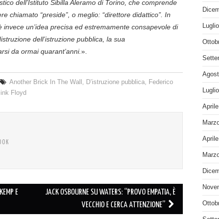
tico dell’Istituto Sibilla Aleramo di Torino, che comprende
Dicem
e chiamato “preside”, o meglio: “direttore didattico”. In
Lugli
è invece un’idea precisa ed estremamente consapevole di
istruzione dell’istruzione pubblica, la sua
Ottob
rsi da ormai quarant’anni.
».
Sette
Agost
Another Brick In The Wall
,
D’istruzione pubblica
,
Federico
Lugli
ink Floyd
April
Marzo
April
OOK
Marzo
Dicem
Nove
KEMP E
JACK OSBOURNE SU WATERS: “PROVO EMPATIA, È
Ottob
VECCHIO E CERCA ATTENZIONE”