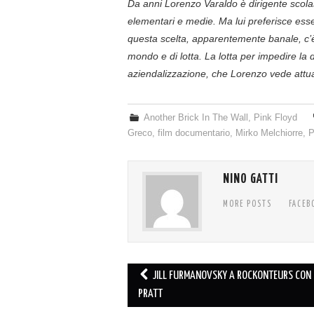
Da anni Lorenzo Varaldo è dirigente scolas
elementari e medie. Ma lui preferisce esser
questa scelta, apparentemente banale, c’
mondo e di lotta. La lotta per impedire la d
aziendalizzazione, che Lorenzo vede attua
Another Brick In The Wall
,
Pink Floyd
Greco
,
film documentario
,
Mirko Melchiorre
,
P
NINO GATTI
MORE POSTS
FACEB
Post
JILL FURMANOVSKY A ROCKONTEURS CON 
navigation
PRATT