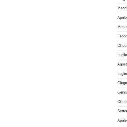
Maggi
April
Marzo
Febbr
Ottob
Lugli
Agost
Lugli
Giugn
Genna
Ottob
Sette
April