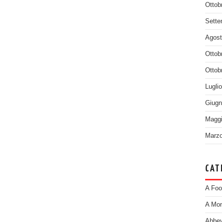
Ottob
Sette
Agost
Ottob
Ottob
Lugli
Giugn
Maggi
Marzo
CAT
A Foo
A Mom
Abbey