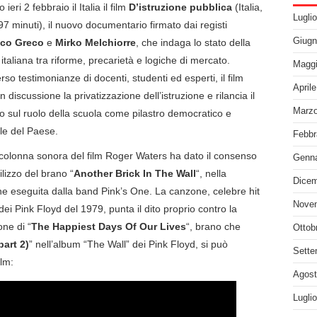
 ieri 2 febbraio il Italia il film
D’istruzione pubblica
(Italia,
Lugli
97 minuti), il nuovo documentario firmato dai registi
Giugn
ico Greco
e
Mirko Melchiorre
, che indaga lo stato della
italiana tra riforme, precarietà e logiche di mercato.
Maggi
rso testimonianze di docenti, studenti ed esperti, il film
April
n discussione la privatizzazione dell’istruzione e rilancia il
Marzo
ito sul ruolo della scuola come pilastro democratico e
ale del Paese.
Febbr
 colonna sonora del film Roger Waters ha dato il consenso
Genna
tilizzo del brano “
Another Brick In The Wall
“, nella
Dicem
ne eseguita dalla band Pink’s One. La canzone, celebre hit
Nove
dei Pink Floyd del 1979, punta il dito proprio contro la
one di “
The Happiest Days Of Our Lives
“, brano che
Ottob
art 2)
” nell’album “The Wall” dei Pink Floyd, si può
Sette
ilm:
Agost
Lugli