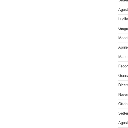
Sette
Agost
Lugli
Giugn
Maggi
April
Marzo
Febbr
Genna
Dicem
Nove
Ottob
Sette
Agost