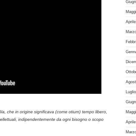
Giugn
Maggi
April
Marzo
Febbr
Genna
Dicem
Ottob
Agost
Lugli
Giugn
a, che in origine significava (come otium) tempo libero,
Maggi
ntellettuali, indipendentemente da ogni bisogno o scopo
April
Marzo