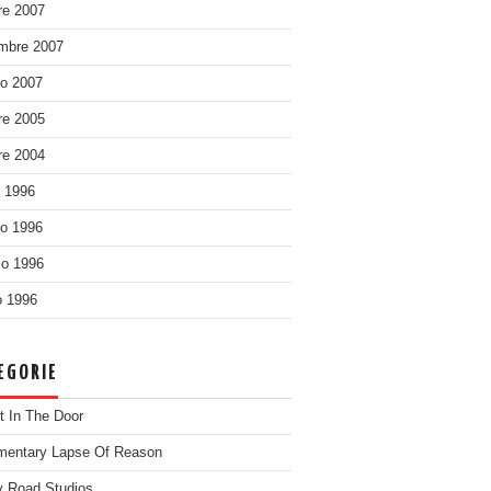
re 2007
mbre 2007
o 2007
re 2005
re 2004
o 1996
o 1996
o 1996
 1996
EGORIE
t In The Door
entary Lapse Of Reason
 Road Studios