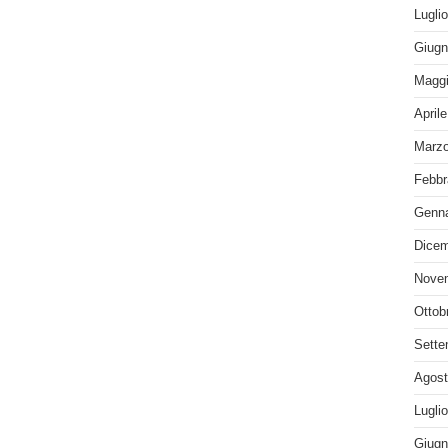
Lugli
Giugn
Maggi
April
Marzo
Febbr
Genna
Dicem
Nove
Ottob
Sette
Agost
Lugli
Giugn