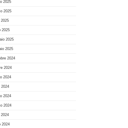
o 2025
o 2025
e 2025
 2025
aio 2025
io 2025
bre 2024
re 2024
o 2024
o 2024
o 2024
o 2024
e 2024
 2024