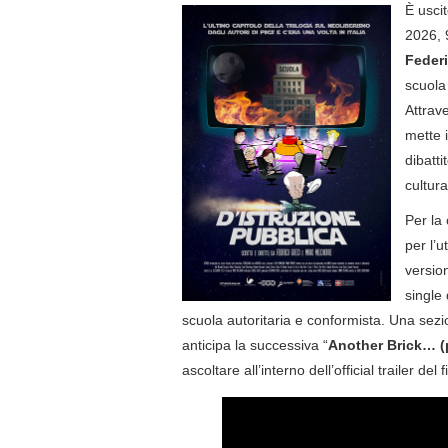
È uscito
2026, 
Feder
scuola 
Attrave
mette i
dibatt
cultur
Per la
per l’u
versio
single 
scuola autoritaria e conformista. Una sezi
anticipa la successiva “
Another Brick… (p
ascoltare all’interno dell’official trailer del f