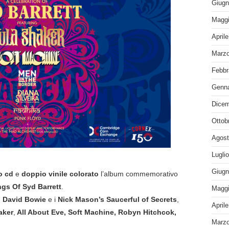
Giugn
Maggi
April
Marzo
Febbr
Genna
Dicem
Ottob
Agost
Lugli
Giugn
o cd
e
doppio vinile colorato
l’album commemorativo
gs Of Syd Barrett
.
Maggi
n
David Bowie
e i
Nick Mason’s Saucerful of Secrets
,
April
aker
,
All About Eve, Soft Machine, Robyn Hitchcok,
Marzo