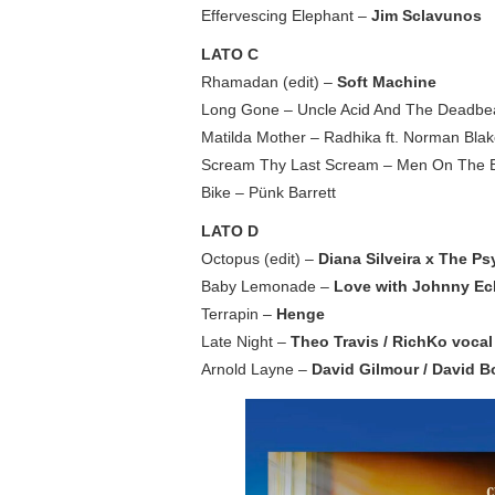
Effervescing Elephant –
Jim Sclavunos
LATO C
Rhamadan (edit) –
Soft Machine
Long Gone – Uncle Acid And The Deadbe
Matilda Mother – Radhika ft. Norman Blak
Scream Thy Last Scream – Men On The 
Bike – Pünk Barrett
LATO D
Octopus (edit) –
Diana Silveira x The Ps
Baby Lemonade –
Love with Johnny Ec
Terrapin –
Henge
Late Night –
Theo Travis / RichKo vocal
Arnold Layne –
David Gilmour / David 