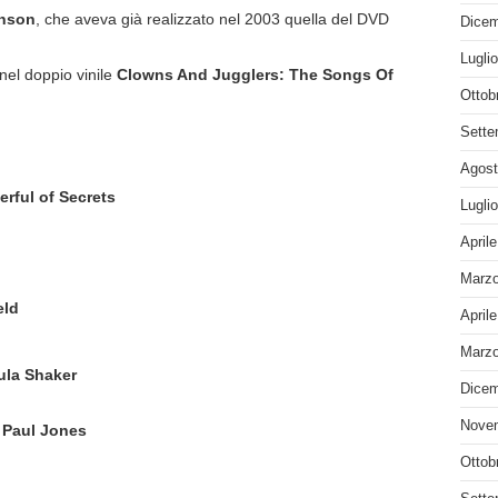
inson
, che aveva già realizzato nel 2003 quella del DVD
Dicem
Lugli
nel doppio vinile
Clowns And Jugglers: The Songs Of
Ottob
Sette
Agost
rful of Secrets
Lugli
April
Marzo
eld
April
Marzo
ula Shaker
Dicem
Nove
 Paul Jones
Ottob