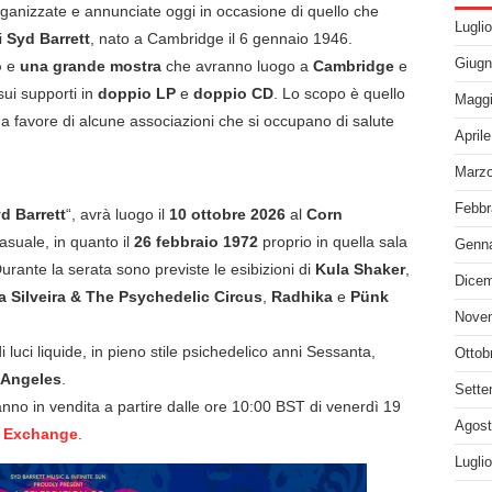
organizzate e annunciate oggi in occasione di quello che
Lugli
i
Syd Barrett
, nato a Cambridge il 6 gennaio 1946.
Giugn
o
e
una grande mostra
che avranno luogo a
Cambridge
e
ui supporti in
doppio LP
e
doppio CD
. Lo scopo è quello
Maggi
o a favore di alcune associazioni che si occupano di salute
April
Marzo
Febbr
d Barrett
“, avrà luogo il
10 ottobre 2026
al
Corn
asuale, in quanto il
26 febbraio 1972
proprio in quella sala
Genna
 Durante la serata sono previste le esibizioni di
Kula Shaker
,
Dicem
a Silveira & The Psychedelic Circus
,
Radhika
e
Pünk
Nove
luci liquide, in pieno stile psichedelico anni Sessanta,
Ottob
 Angeles
.
Sette
ranno in vendita a partire dalle ore 10:00 BST di venerdì 19
Agost
 Exchange
.
Lugli