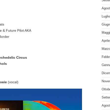
Sette
Agost
Lugli
ats
Giugn
e & Future Pilot AKA
Maggi
Border
April
Marzo
Febbr
ychedelic Circus
hols
Genna
Dicem
Nove
Bowie
(vocal)
Ottob
Sette
Agost