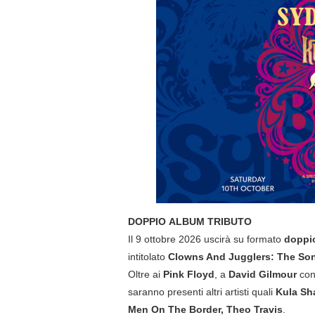
DOPPIO
ALBUM TRIBUTO
Il 9 ottobre 2026 uscirà su formato
doppi
intitolato
Clowns And Jugglers: The Son
Oltre ai
Pink Floyd
, a
David Gilmour
co
saranno presenti altri artisti quali
Kula Sh
Men On The Border, Theo Travis
.