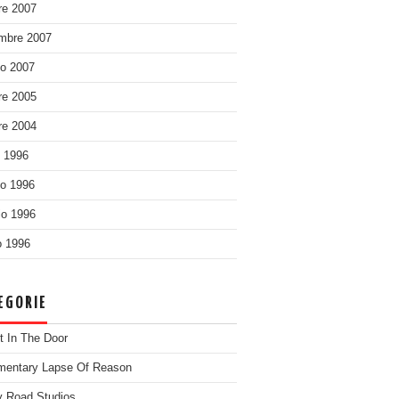
re 2007
mbre 2007
o 2007
re 2005
re 2004
o 1996
o 1996
o 1996
 1996
EGORIE
t In The Door
entary Lapse Of Reason
 Road Studios