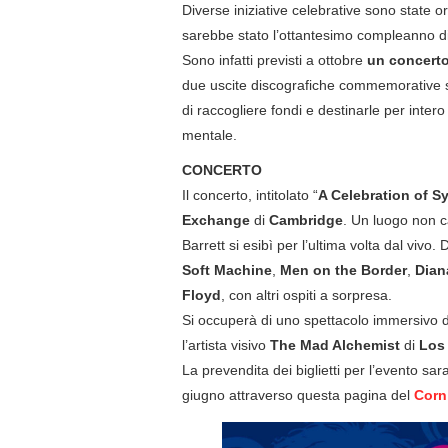
Diverse iniziative celebrative sono state 
sarebbe stato l’ottantesimo compleanno d
Sono infatti previsti a ottobre
un concert
due uscite discografiche commemorative s
di raccogliere fondi e destinarle per inter
mentale.
CONCERTO
Il concerto, intitolato “
A Celebration of Sy
Exchange
di
Cambridge
. Un luogo non c
Barrett si esibì per l’ultima volta dal vivo.
Soft Machine
,
Men on the Border
,
Dian
Floyd
, con altri ospiti a sorpresa.
Si occuperà di uno spettacolo immersivo di 
l’artista visivo
The Mad Alchemist
di
Los
La prevendita dei biglietti per l’evento sa
giugno attraverso questa pagina del
Corn