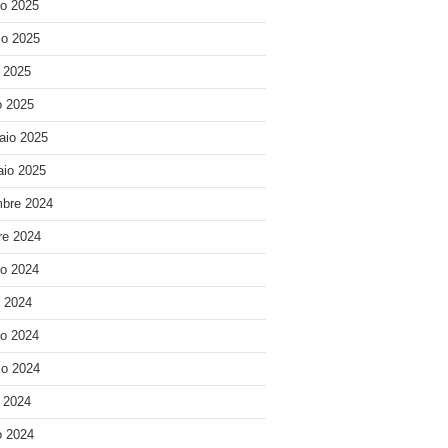
o 2025
o 2025
e 2025
 2025
aio 2025
io 2025
bre 2024
re 2024
o 2024
o 2024
o 2024
o 2024
e 2024
 2024