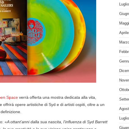
Lugli
Giugn
Maggi
April
Marzo
Febbr
Genna
Dicem
Nove
Ottob
pen Space
verrà offerta una mostra dedicata alla vita,
Sette
e offrirà opere artistiche di Syd e di artisti ospiti, oltre a un
Agost
definizione.
Lugli
o: «
A ottant’anni dalla sua nascita, l’influenza di Syd Barrett
Giugn
la sua creatività e la sua visione unica continuano a