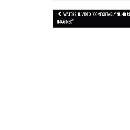
Post
WATERS, IL VIDEO “COMFORTABLY NUMB R
navigation
IMAGINED”