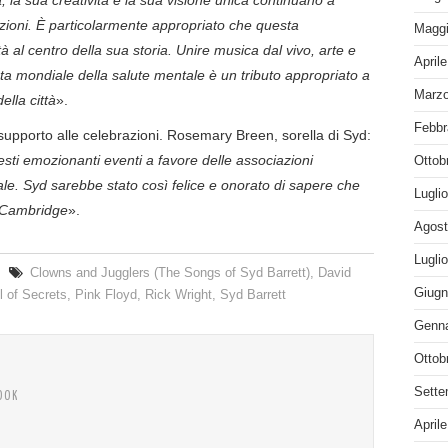
erazioni. È particolarmente appropriato che questa
Maggi
à al centro della sua storia. Unire musica dal vivo, arte e
April
a mondiale della salute mentale è un tributo appropriato a
Marzo
ella città
».
Febbr
 supporto alle celebrazioni. Rosemary Breen, sorella di Syd:
esti emozionanti eventi a favore delle associazioni
Ottob
le. Syd sarebbe stato così felice e onorato di sapere che
Lugli
 Cambridge
».
Agost
Lugli
Clowns and Jugglers (The Songs of Syd Barrett)
,
David
Giugn
 of Secrets
,
Pink Floyd
,
Rick Wright
,
Syd Barrett
Genna
Ottob
Sette
OOK
April