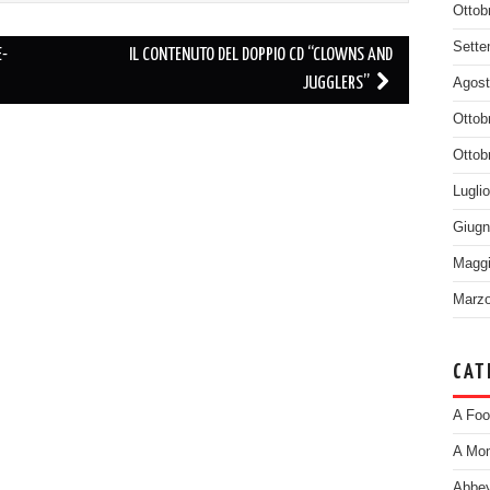
Ottob
Sette
E-
IL CONTENUTO DEL DOPPIO CD “CLOWNS AND
JUGGLERS”
Agost
Ottob
Ottob
Lugli
Giugn
Maggi
Marzo
CAT
A Foo
A Mom
Abbey