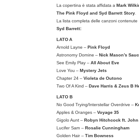
La copertina è stata affidata a
Mark Wilk
The Pink Floyd and Syd Barrett Story
.
La lista completa delle canzoni contenute 
Syd Barrett:
LATO A
Arnold Layne –
Pink Floyd
Astronomy Domine –
Nick Mason’s Sauce
See Emily Play –
All About Eve
Love You –
Mystery Jets
Chapter 24 –
Violeta de Outono
Two Of A Kind –
Dave Harris & Zeus B H
LATO B
No Good Trying/Interstellar Overdrive –
K
Apples & Oranges –
Voyage 35
Gigolo Aunt –
Robyn Hitchcock ft. John
Lucifer Sam –
Rosalie Cunningham
Golden Hair –
Tim Bowness