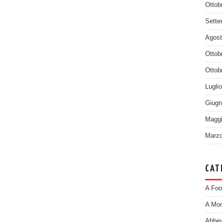
Ottob
Sette
Agost
Ottob
Ottob
Lugli
Giugn
Maggi
Marzo
CAT
A Foo
A Mom
Abbey