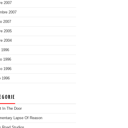
re 2007
mbre 2007
o 2007
re 2005
re 2004
o 1996
o 1996
o 1996
 1996
EGORIE
t In The Door
entary Lapse Of Reason
 Road Studios