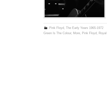
Pink Floyd
,
The Early Years 1965-1972
Green Is The Colour
,
More
,
Pink Floyd
,
Royal 