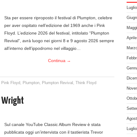
Lugli
Sta per essere riproposto il festival di Plumpton, celebre
Giugn
per aver ospitato nell’edizione del 1969 anche i Pink
Maggi
Floyd. L’edizione 2026 del festival, intitolato “Plumpton
April
Revival“, avrà luogo nei giorni 8 e 9 agosto 2026 sempre
all’interno dell’ippodromo nel villaggio…
Marzo
Febbr
Continua
→
Genna
Dicem
l Pink Floyd
,
Plumpton
,
Plumpton Revival
,
Think Floyd
Nove
d Wright
Ottob
Sette
Agost
Sul canale YouTube Classic Album Review è stata
Lugli
pubblicata oggi un’intervista con il tastierista Trevor