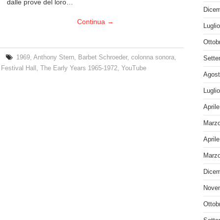
dalle prove del loro…
Dicem
Continua
→
Lugli
Ottob
1969
,
Anthony Stern
,
Barbet Schroeder
,
colonna sonora
,
Sette
Festival Hall
,
The Early Years 1965-1972
,
YouTube
Agost
Lugli
April
Marzo
April
Marzo
Dicem
Nove
Ottob