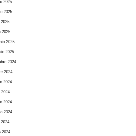
o 2025
o 2025
e 2025
 2025
aio 2025
io 2025
bre 2024
re 2024
o 2024
o 2024
o 2024
o 2024
e 2024
 2024