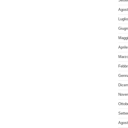
Sette
Agost
Lugli
Giugn
Maggi
April
Marzo
Febbr
Genna
Dicem
Nove
Ottob
Sette
Agost