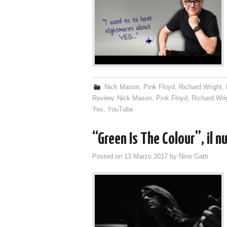
Nick Mason
,
Pink Floyd
,
Richard Wright
,
Review
,
Nick Mason
,
Pink Floyd
,
Richard Wri
Yes
,
YouTube
“Green Is The Colour”, il n
Posted on
13 Marzo 2017
by
Nino Gatti