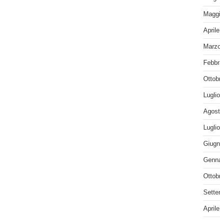
Maggi
April
Marzo
Febbr
Ottob
Lugli
Agost
Lugli
Giugn
Genna
Ottob
Sette
April