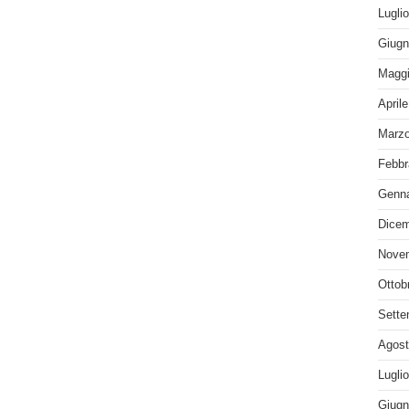
Lugli
Giugn
Maggi
April
Marzo
Febbr
Genna
Dicem
Nove
Ottob
Sette
Agost
Lugli
Giugn