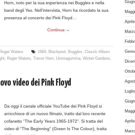
Giugn
Horn, noto per la sua esperienza nei Buggles e nella
band degli Yes. Nell’intervista, Horn ha ricordato la sua
Maggi
presenza al concerto dei Pink Floyd…
April
Continua
→
Marzo
Febbr
Genna
Roger Waters
1969
,
Blackpool
,
Buggles
,
Classic Album
ght
,
Roger Waters
,
Trevor Horn
,
Ummagumma
,
Winter Gardens
,
Dicem
Ottob
uovo video dei Pink Floyd
Agost
Lugli
Giugn
Da oggi il canale ufficiale YouTube dei Pink Floyd si
Maggi
arricchisce di un nuovo filmato, tratto dal loro recente
cofanetto “The Early Years 1965-1972“. Si tratta del
April
video di “The Beginning” (Green Is The Colour), tratta
Marzo