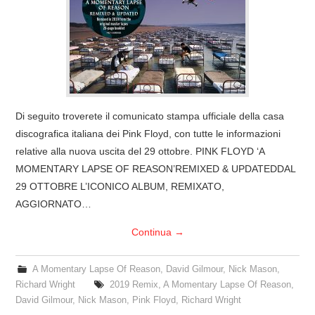
COVER & TRIBUTI
EVENTI
DISCOGRAFIA
Di seguito troverete il comunicato stampa ufficiale della casa
LINKS
discografica italiana dei Pink Floyd, con tutte le informazioni
relative alla nuova uscita del 29 ottobre. PINK FLOYD ‘A
CONTATTI
MOMENTARY LAPSE OF REASON’REMIXED & UPDATEDDAL
29 OTTOBRE L’ICONICO ALBUM, REMIXATO,
RELICS – SFALCI E RAMAGLIE
AGGIORNATO…
Continua
→
PINKFLOYDIANE
A Momentary Lapse Of Reason
,
David Gilmour
,
Nick Mason
,
POLICY/COOKIES
Richard Wright
2019 Remix
,
A Momentary Lapse Of Reason
,
David Gilmour
,
Nick Mason
,
Pink Floyd
,
Richard Wright