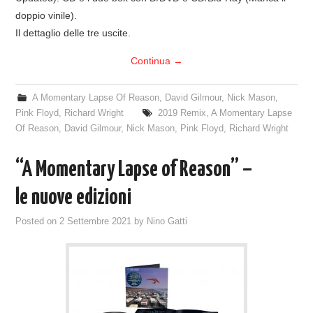
doppio vinile).
Il dettaglio delle tre uscite.
Continua
→
A Momentary Lapse Of Reason
,
David Gilmour
,
Nick Mason
,
Pink Floyd
,
Richard Wright
2019 Remix
,
A Momentary Lapse
Of Reason
,
David Gilmour
,
Nick Mason
,
Pink Floyd
,
Richard Wright
“A Momentary Lapse of Reason” –
le nuove edizioni
Posted on
2 Settembre 2021
by
Nino Gatti