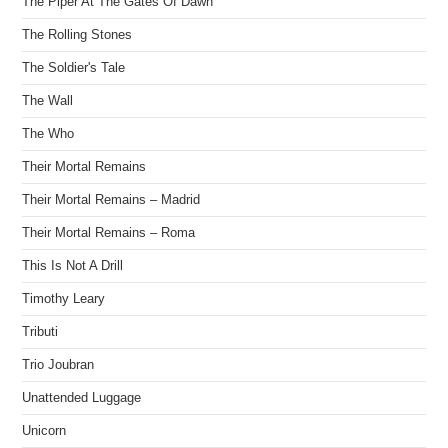
The Piper At The Gates Of Dawn
The Rolling Stones
The Soldier's Tale
The Wall
The Who
Their Mortal Remains
Their Mortal Remains – Madrid
Their Mortal Remains – Roma
This Is Not A Drill
Timothy Leary
Tributi
Trio Joubran
Unattended Luggage
Unicorn