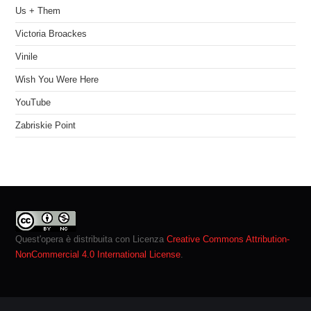
Us + Them
Victoria Broackes
Vinile
Wish You Were Here
YouTube
Zabriskie Point
Quest'opera è distribuita con Licenza
Creative Commons Attribution-
NonCommercial 4.0 International License
.