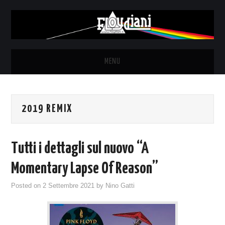
MENU
HOME
2019 REMIX
NEWS
THE LUNATICS
Tutti i dettagli sul nuovo “A
SYD BARRETT – ALLE SOGLIE
Momentary Lapse Of Reason”
Posted on
2 Settembre 2021
by
Nino Gatti
DELL’ALBA
FANZINE