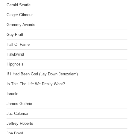
Gerald Scarfe
Ginger Gilmour
Grammy Awards
Guy Pratt
Hall Of Fame
Hawkwind
Hipgnosis
If I Had Been God (Lay Down Jeruzalem)
Is This The Life We Really Want?
Israele
James Guthrie
Jaz Coleman
Jeffrey Roberts
Joe Boyd