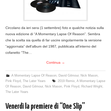
Circolano da ieri sera (1 settembre) foto e qualche notizia sulla
nuova edizione di “A Momentary Lapse Of Reason”. Sembra
che la scelta sia quella di far uscire singolarmente la versione
“aggiornata” dell’album del 1987, pubblicata all’interno del
cofanetto “The…
Continua
→
A Momentary Lapse Of Reason
,
David Gilmour
,
Nick Mason
,
Pink Floyd
,
The Later Years
2019 Remix
,
A Momentary Lapse
Of Reason
,
David Gilmour
,
Nick Mason
,
Pink Floyd
,
Richard Wright
,
The Later Years
Venerdì la premiere di “One Slip”