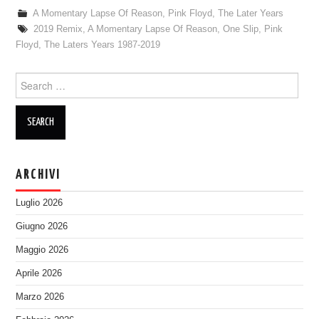
A Momentary Lapse Of Reason
,
Pink Floyd
,
The Later Years
2019 Remix
,
A Momentary Lapse Of Reason
,
One Slip
,
Pink
Floyd
,
The Laters Years 1987-2019
Search
for:
ARCHIVI
Luglio 2026
Giugno 2026
Maggio 2026
Aprile 2026
Marzo 2026