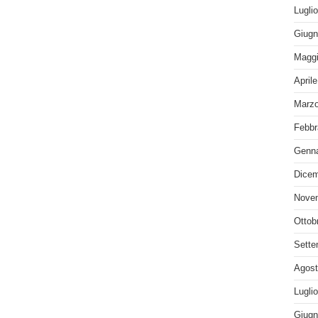
Lugli
Giugn
Maggi
April
Marzo
Febbr
Genna
Dicem
Nove
Ottob
Sette
Agost
Lugli
Giugn