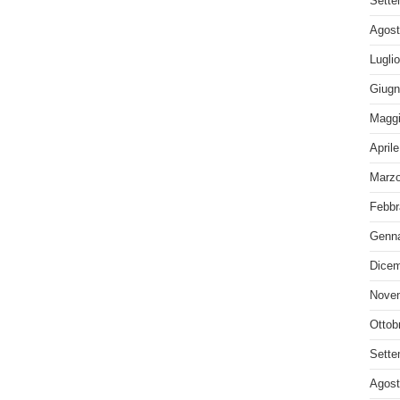
Sette
Agost
Lugli
Giugn
Maggi
April
Marzo
Febbr
Genna
Dicem
Nove
Ottob
Sette
Agost