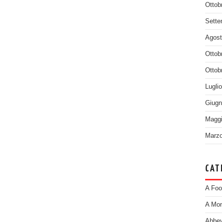
Ottob
Sette
Agost
Ottob
Ottob
Lugli
Giugn
Maggi
Marzo
CAT
A Foo
A Mom
Abbey