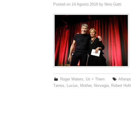
Posted on
14 Agosto 2018
by
Nino Gatti
Roger Waters
,
Us + Them
Aftenp
Tørres
,
Lucius
,
Mother
,
Norvegia
,
Robert Hoft