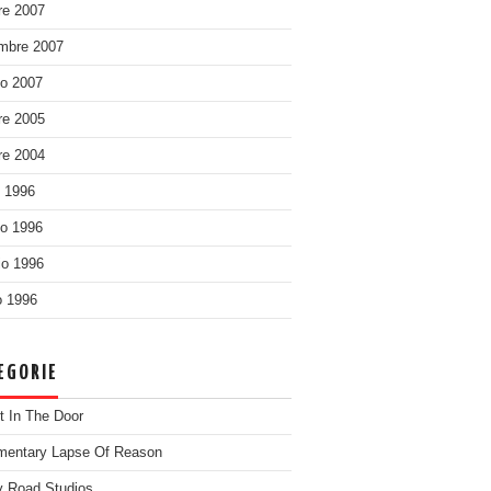
re 2007
mbre 2007
o 2007
re 2005
re 2004
o 1996
o 1996
o 1996
 1996
EGORIE
t In The Door
entary Lapse Of Reason
 Road Studios