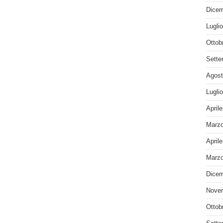
Dicem
Lugli
Ottob
Sette
Agost
Lugli
April
Marzo
April
Marzo
Dicem
Nove
Ottob