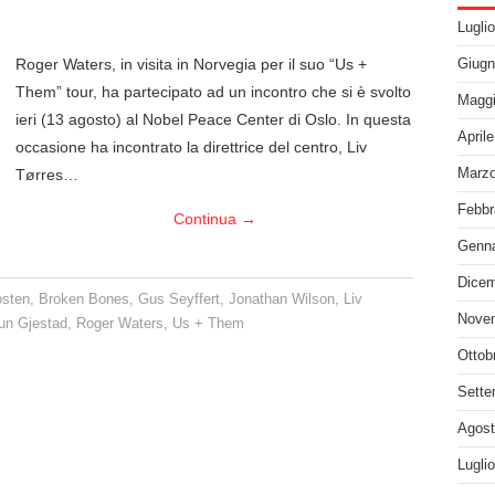
Lugli
Roger Waters, in visita in Norvegia per il suo “Us +
Giugn
Them” tour, ha partecipato ad un incontro che si è svolto
Maggi
ieri (13 agosto) al Nobel Peace Center di Oslo. In questa
April
occasione ha incontrato la direttrice del centro, Liv
Tørres…
Marzo
Febbr
Continua
→
Genna
Dicem
osten
,
Broken Bones
,
Gus Seyffert
,
Jonathan Wilson
,
Liv
Nove
un Gjestad
,
Roger Waters
,
Us + Them
Ottob
Sette
Agost
Lugli