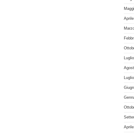
Maggi
April
Marzo
Febbr
Ottob
Lugli
Agost
Lugli
Giugn
Genna
Ottob
Sette
April