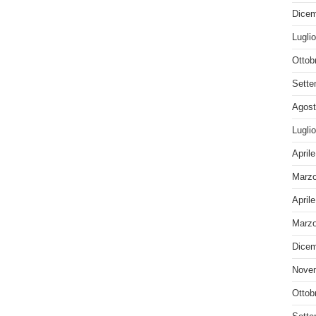
Dicem
Lugli
Ottob
Sette
Agost
Lugli
April
Marzo
April
Marzo
Dicem
Nove
Ottob