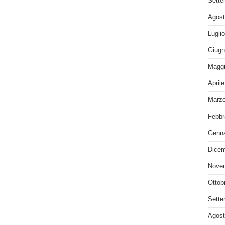
Sette
Agost
Lugli
Giugn
Maggi
April
Marzo
Febbr
Genna
Dicem
Nove
Ottob
Sette
Agost