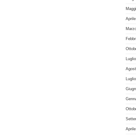
Maggi
April
Marzo
Febbr
Ottob
Lugli
Agost
Lugli
Giugn
Genna
Ottob
Sette
April