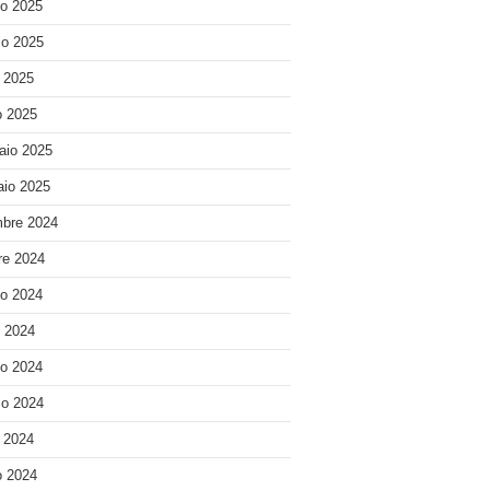
o 2025
o 2025
e 2025
 2025
aio 2025
io 2025
bre 2024
re 2024
o 2024
o 2024
o 2024
o 2024
e 2024
 2024