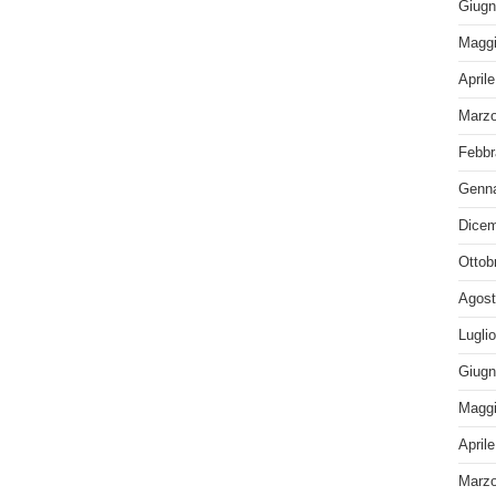
Giugn
Maggi
April
Marzo
Febbr
Genna
Dicem
Ottob
Agost
Lugli
Giugn
Maggi
April
Marzo