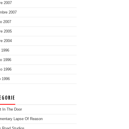
re 2007
mbre 2007
o 2007
re 2005
re 2004
o 1996
o 1996
o 1996
 1996
EGORIE
t In The Door
entary Lapse Of Reason
 Road Studios