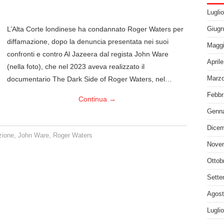
Lugli
L’Alta Corte londinese ha condannato Roger Waters per
Giugn
diffamazione, dopo la denuncia presentata nei suoi
Maggi
confronti e contro Al Jazeera dal regista John Ware
April
(nella foto), che nel 2023 aveva realizzato il
documentario The Dark Side of Roger Waters, nel…
Marzo
Febbr
Continua
→
Genna
Dicem
zione
,
John Ware
,
Roger Waters
Nove
Ottob
Sette
Agost
Lugli