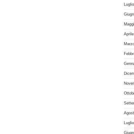
Lugli
Giugn
Maggi
April
Marzo
Febbr
Genna
Dicem
Nove
Ottob
Sette
Agost
Lugli
Giugn