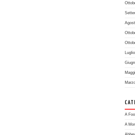
Ottob
Sette
Agost
Ottob
Ottob
Lugli
Giugn
Maggi
Marzo
CAT
A Foo
A Mom
Abbey