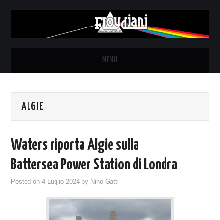
MENU
HOME
ALGIE
NEWS
THE LUNATICS
Waters riporta Algie sulla
SYD BARRETT – ALLE SOGLIE
Battersea Power Station di Londra
Posted on
4 Luglio 2024
by
Nino Gatti
DELL’ALBA
FANZINE