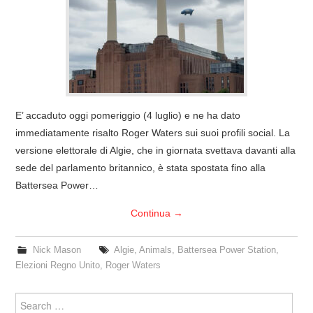
COVER & TRIBUTI
EVENTI
DISCOGRAFIA
E’ accaduto oggi pomeriggio (4 luglio) e ne ha dato
LINKS
immediatamente risalto Roger Waters sui suoi profili social. La
versione elettorale di Algie, che in giornata svettava davanti alla
CONTATTI
sede del parlamento britannico, è stata spostata fino alla
Battersea Power…
RELICS – SFALCI E RAMAGLIE
Continua
→
PINKFLOYDIANE
Nick Mason
Algie
,
Animals
,
Battersea Power Station
,
Elezioni Regno Unito
,
Roger Waters
POLICY/COOKIES
Search
for: