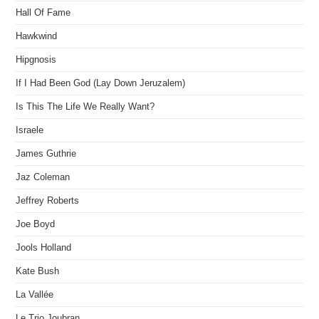
Hall Of Fame
Hawkwind
Hipgnosis
If I Had Been God (Lay Down Jeruzalem)
Is This The Life We Really Want?
Israele
James Guthrie
Jaz Coleman
Jeffrey Roberts
Joe Boyd
Jools Holland
Kate Bush
La Vallée
Le Trio Joubran