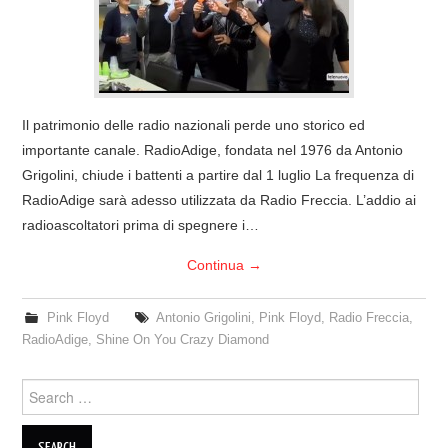
COVER & TRIBUTI
EVENTI
Il patrimonio delle radio nazionali perde uno storico ed
DISCOGRAFIA
importante canale. RadioAdige, fondata nel 1976 da Antonio
Grigolini, chiude i battenti a partire dal 1 luglio La frequenza di
LINKS
RadioAdige sarà adesso utilizzata da Radio Freccia. L’addio ai
radioascoltatori prima di spegnere i…
CONTATTI
Continua
→
RELICS – SFALCI E RAMAGLIE
Pink Floyd
Antonio Grigolini
,
Pink Floyd
,
Radio Freccia
,
PINKFLOYDIANE
RadioAdige
,
Shine On You Crazy Diamond
POLICY/COOKIES
Search
for: