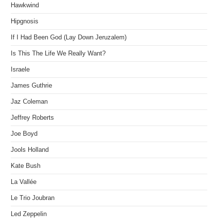
Hawkwind
Hipgnosis
If I Had Been God (Lay Down Jeruzalem)
Is This The Life We Really Want?
Israele
James Guthrie
Jaz Coleman
Jeffrey Roberts
Joe Boyd
Jools Holland
Kate Bush
La Vallée
Le Trio Joubran
Led Zeppelin