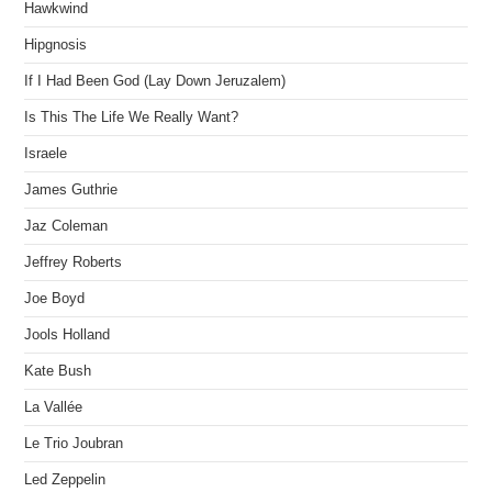
Hawkwind
Hipgnosis
If I Had Been God (Lay Down Jeruzalem)
Is This The Life We Really Want?
Israele
James Guthrie
Jaz Coleman
Jeffrey Roberts
Joe Boyd
Jools Holland
Kate Bush
La Vallée
Le Trio Joubran
Led Zeppelin