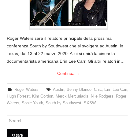
COVER & TRIBUTI
EVENTI
Roger Waters sarà il relatore principale della prossima
DISCOGRAFIA
conferenza South by Southwest che si svolgerà ad Austin, in
Texas, dal 13 al 22 marzo 2020. A lui si unirà la cineasta
LINKS
documentarista americana Erin Lee Carr. Gli altri relatori in…
CONTATTI
Continua
→
RELICS – SFALCI E RAMAGLIE
Roger Waters
Austin
,
Benny Blanco
,
Chic
,
Erin Lee Carr
,
Hugh Forrest
,
Kim Gordon
,
Merck Mercuriadis
,
Nile Rodgers
,
Roger
PINKFLOYDIANE
Waters
,
Sonic Youth
,
South by Southwest
,
SXSW
Search
POLICY/COOKIES
for: