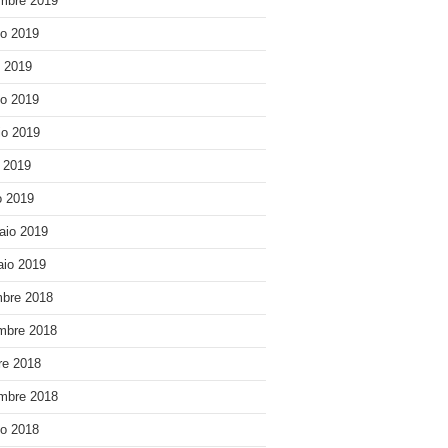
mbre 2019
o 2019
o 2019
o 2019
o 2019
e 2019
 2019
aio 2019
io 2019
bre 2018
mbre 2018
re 2018
mbre 2018
o 2018