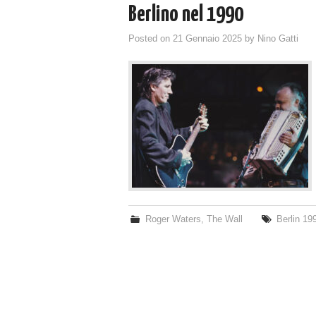
Berlino nel 1990
Posted on
21 Gennaio 2025
by
Nino Gatti
Roger Waters
,
The Wall
Berlin 19