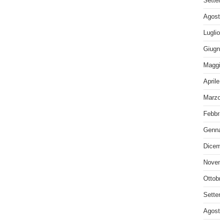
Sette
Agost
Lugli
Giugn
Maggi
April
Marzo
Febbr
Genna
Dicem
Nove
Ottob
Sette
Agost