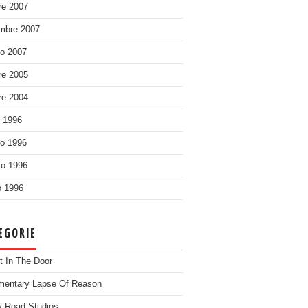
re 2007
mbre 2007
o 2007
re 2005
re 2004
o 1996
o 1996
o 1996
 1996
EGORIE
t In The Door
entary Lapse Of Reason
 Road Studios