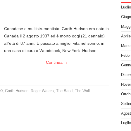
Lugli
Giugn
Maggi
Canadese e multistrumentista, Garth Hudson era nato in
Canada il 2 agosto 1937 ed è morto oggi (21 gennaio)
April
all’età di 87 anni. È passato a miglior vita nel sonno, in
Marzo
una casa di cura a Woodstock, New York. Hudson…
Febbr
Continua
→
Genna
Dicem
Nove
90
,
Garth Hudson
,
Roger Waters
,
The Band
,
The Wall
Ottob
Sette
Agost
Lugli