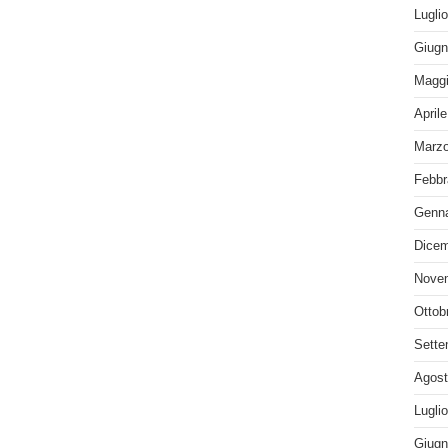
Lugli
Giugn
Maggi
April
Marzo
Febbr
Genna
Dicem
Nove
Ottob
Sette
Agost
Lugli
Giugn