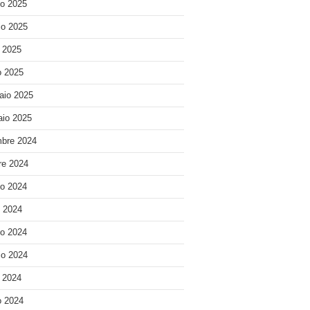
o 2025
o 2025
e 2025
 2025
aio 2025
io 2025
bre 2024
re 2024
o 2024
o 2024
o 2024
o 2024
e 2024
 2024