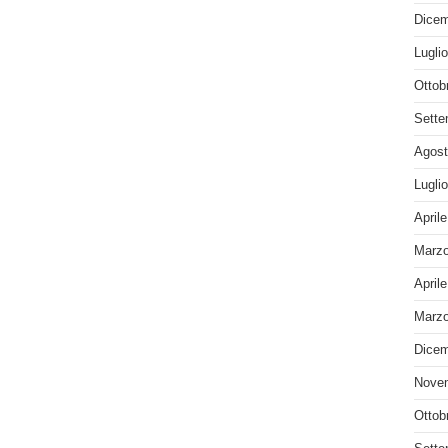
Dicem
Lugli
Ottob
Sette
Agost
Lugli
April
Marzo
April
Marzo
Dicem
Nove
Ottob