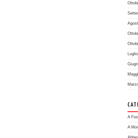
Ottob
Sette
Agost
Ottob
Ottob
Lugli
Giugn
Maggi
Marzo
CAT
A Foo
A Mom
Abbey