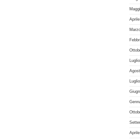
Maggi
April
Marzo
Febbr
Ottob
Lugli
Agost
Lugli
Giugn
Genna
Ottob
Sette
April