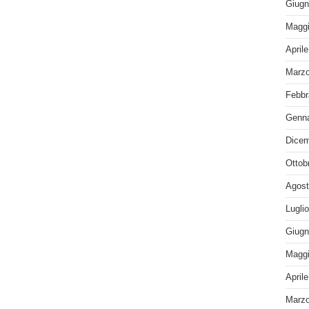
Giugn
Maggi
April
Marzo
Febbr
Genna
Dicem
Ottob
Agost
Lugli
Giugn
Maggi
April
Marzo