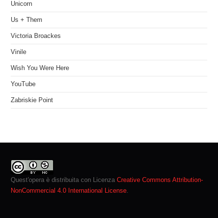
Unicorn
Us + Them
Victoria Broackes
Vinile
Wish You Were Here
YouTube
Zabriskie Point
Quest'opera è distribuita con Licenza
Creative Commons Attribution-
NonCommercial 4.0 International License
.