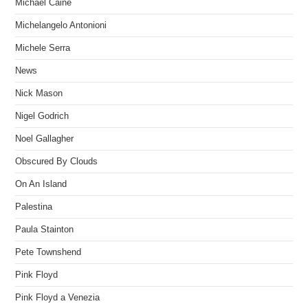
Michael Caine
Michelangelo Antonioni
Michele Serra
News
Nick Mason
Nigel Godrich
Noel Gallagher
Obscured By Clouds
On An Island
Palestina
Paula Stainton
Pete Townshend
Pink Floyd
Pink Floyd a Venezia