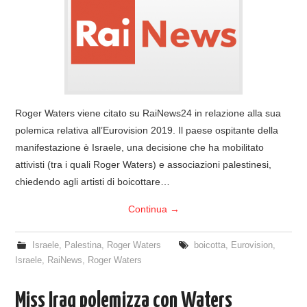
COVER & TRIBUTI
EVENTI
DISCOGRAFIA
Roger Waters viene citato su RaiNews24 in relazione alla sua
LINKS
polemica relativa all’Eurovision 2019. Il paese ospitante della
manifestazione è Israele, una decisione che ha mobilitato
CONTATTI
attivisti (tra i quali Roger Waters) e associazioni palestinesi,
chiedendo agli artisti di boicottare…
RELICS – SFALCI E RAMAGLIE
Continua
→
PINKFLOYDIANE
Israele
,
Palestina
,
Roger Waters
boicotta
,
Eurovision
,
Israele
,
RaiNews
,
Roger Waters
POLICY/COOKIES
Miss Iraq polemizza con Waters