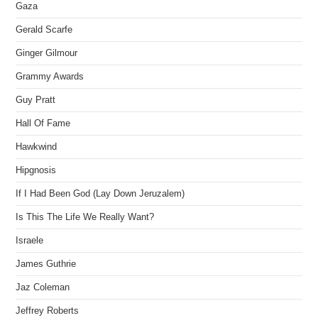
Gaza
Gerald Scarfe
Ginger Gilmour
Grammy Awards
Guy Pratt
Hall Of Fame
Hawkwind
Hipgnosis
If I Had Been God (Lay Down Jeruzalem)
Is This The Life We Really Want?
Israele
James Guthrie
Jaz Coleman
Jeffrey Roberts