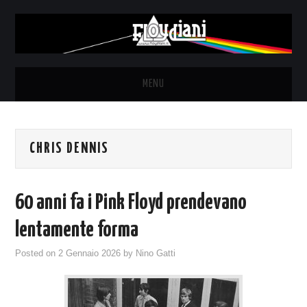
MENU
HOME
CHRIS DENNIS
NEWS
THE LUNATICS
60 anni fa i Pink Floyd prendevano
SYD BARRETT – ALLE SOGLIE
lentamente forma
Posted on
2 Gennaio 2026
by
Nino Gatti
DELL’ALBA
FANZINE