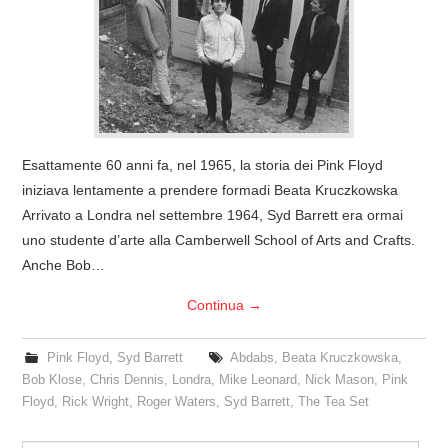
COVER & TRIBUTI
EVENTI
DISCOGRAFIA
Esattamente 60 anni fa, nel 1965, la storia dei Pink Floyd
LINKS
iniziava lentamente a prendere formadi Beata Kruczkowska
Arrivato a Londra nel settembre 1964, Syd Barrett era ormai
CONTATTI
uno studente d’arte alla Camberwell School of Arts and Crafts.
Anche Bob…
RELICS – SFALCI E RAMAGLIE
Continua
→
PINKFLOYDIANE
Pink Floyd
,
Syd Barrett
Abdabs
,
Beata Kruczkowska
,
Bob Klose
,
Chris Dennis
,
Londra
,
Mike Leonard
,
Nick Mason
,
Pink
POLICY/COOKIES
Floyd
,
Rick Wright
,
Roger Waters
,
Syd Barrett
,
The Tea Set