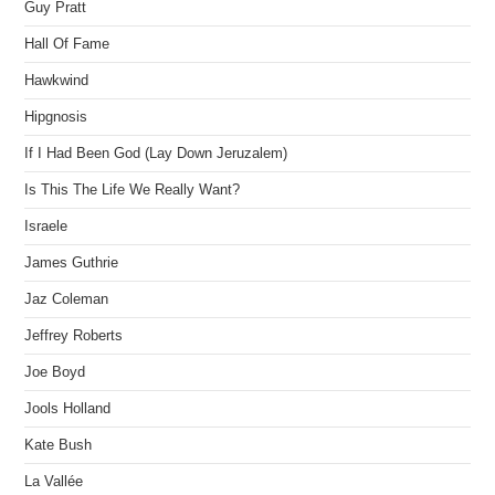
Guy Pratt
Hall Of Fame
Hawkwind
Hipgnosis
If I Had Been God (Lay Down Jeruzalem)
Is This The Life We Really Want?
Israele
James Guthrie
Jaz Coleman
Jeffrey Roberts
Joe Boyd
Jools Holland
Kate Bush
La Vallée