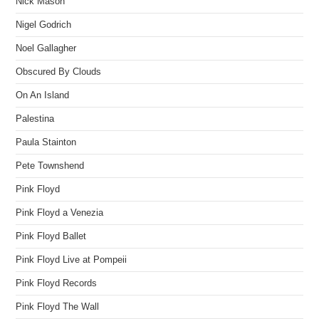
Nick Mason
Nigel Godrich
Noel Gallagher
Obscured By Clouds
On An Island
Palestina
Paula Stainton
Pete Townshend
Pink Floyd
Pink Floyd a Venezia
Pink Floyd Ballet
Pink Floyd Live at Pompeii
Pink Floyd Records
Pink Floyd The Wall