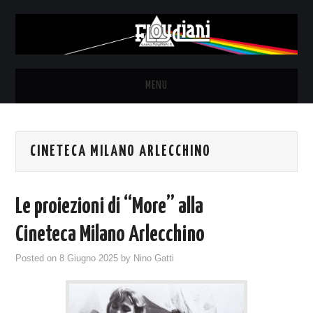
MENU
HOME
CINETECA MILANO ARLECCHINO
NEWS
THE LUNATICS
Le proiezioni di “More” alla
SYD BARRETT – ALLE SOGLIE
Cineteca Milano Arlecchino
Posted on
8 Giugno 2025
by
Nino Gatti
DELL’ALBA
FANZINE