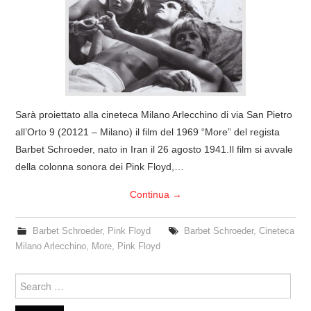
COVER & TRIBUTI
EVENTI
DISCOGRAFIA
Sarà proiettato alla cineteca Milano Arlecchino di via San Pietro
LINKS
all’Orto 9 (20121 – Milano) il film del 1969 “More” del regista
Barbet Schroeder, nato in Iran il 26 agosto 1941.Il film si avvale
CONTATTI
della colonna sonora dei Pink Floyd,…
Continua
→
RELICS – SFALCI E RAMAGLIE
Barbet Schroeder
,
Pink Floyd
Barbet Schroeder
,
Cineteca
PINKFLOYDIANE
Milano Arlecchino
,
More
,
Pink Floyd
POLICY/COOKIES
Search
for: