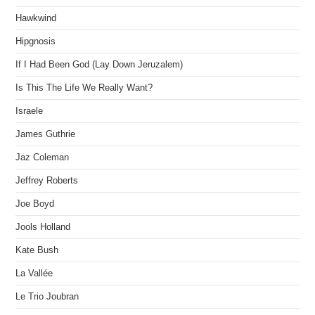
Hawkwind
Hipgnosis
If I Had Been God (Lay Down Jeruzalem)
Is This The Life We Really Want?
Israele
James Guthrie
Jaz Coleman
Jeffrey Roberts
Joe Boyd
Jools Holland
Kate Bush
La Vallée
Le Trio Joubran