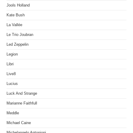
Jools Holland
Kate Bush
La Vallée
Le Trio Joubran
Led Zeppelin
Legion
Libri
Live8
Lucius
Luck And Strange
Marianne Faithfull
Meddle
Michael Caine
Michelangelo Antonioni