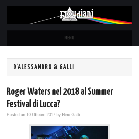
MENU
HOME
D’ALESSANDRO & GALLI
NEWS
THE LUNATICS
Roger Waters nel 2018 al Summer
SYD BARRETT – ALLE SOGLIE
Festival di Lucca?
Posted on
10 Ottobre 2017
by
Nino Gatti
DELL’ALBA
FANZINE