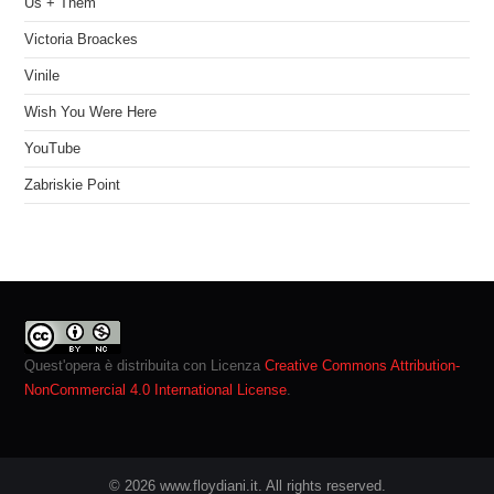
Us + Them
Victoria Broackes
Vinile
Wish You Were Here
YouTube
Zabriskie Point
Quest'opera è distribuita con Licenza
Creative Commons Attribution-
NonCommercial 4.0 International License
.
© 2026 www.floydiani.it. All rights reserved.