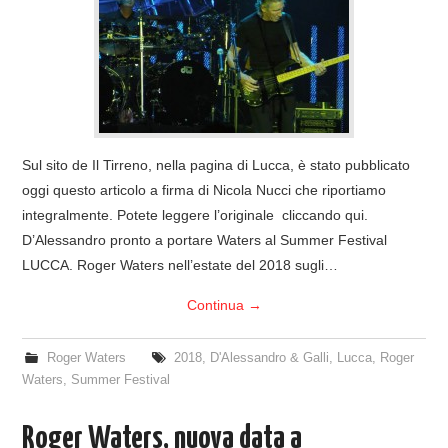
COVER & TRIBUTI
EVENTI
DISCOGRAFIA
Sul sito de Il Tirreno, nella pagina di Lucca, è stato pubblicato
LINKS
oggi questo articolo a firma di Nicola Nucci che riportiamo
integralmente. Potete leggere l’originale cliccando qui.
CONTATTI
D’Alessandro pronto a portare Waters al Summer Festival
LUCCA. Roger Waters nell’estate del 2018 sugli…
RELICS – SFALCI E RAMAGLIE
Continua
→
PINKFLOYDIANE
Roger Waters
2018
,
D'Alessandro & Galli
,
Lucca
,
Roger
Waters
,
Summer Festival
POLICY/COOKIES
Roger Waters, nuova data a