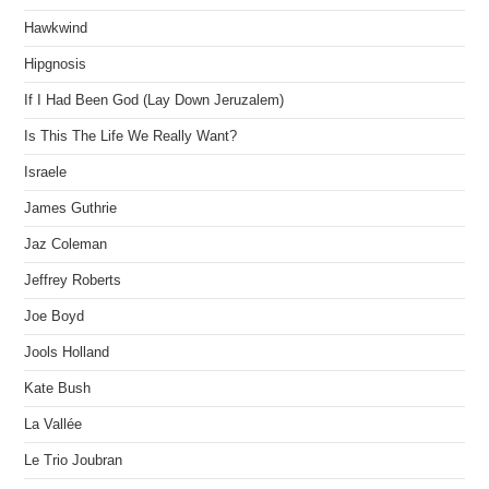
Hawkwind
Hipgnosis
If I Had Been God (Lay Down Jeruzalem)
Is This The Life We Really Want?
Israele
James Guthrie
Jaz Coleman
Jeffrey Roberts
Joe Boyd
Jools Holland
Kate Bush
La Vallée
Le Trio Joubran