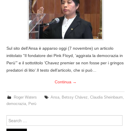
COVER & TRIBUTI
EVENTI
DISCOGRAFIA
Sul sito dell’Ansa è apparso oggi (7 novembre) un articolo
LINKS
intitolato “Il fondatore dei Pink Floyd, ‘aggirata la democrazia in
Perù’” e il sottotitolo ‘Chavez premier se non fosse per i gringos
CONTATTI
predatori di litio‘.Il testo dell’articolo, che si può…
Continua
→
RELICS – SFALCI E RAMAGLIE
Roger Waters
Ansa
,
Betssy Chávez
,
Claudia Sheinbaum
,
PINKFLOYDIANE
democrazia
,
Perù
POLICY/COOKIES
Search
for: