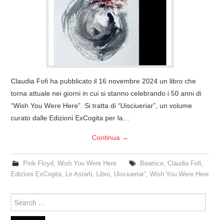
COVER & TRIBUTI
EVENTI
DISCOGRAFIA
Claudia Fofi ha pubblicato il 16 novembre 2024 un libro che
LINKS
torna attuale nei giorni in cui si stanno celebrando i 50 anni di
“Wish You Were Here”. Si tratta di “Uisciueriar”, un volume
CONTATTI
curato dalle Edizioni ExCogita per la…
Continua
→
RELICS – SFALCI E RAMAGLIE
Pink Floyd
,
Wish You Were Here
Beatrice
,
Claudia Fofi
,
PINKFLOYDIANE
Edizioni ExCogita
,
Le Astarti
,
Libro
,
Uisciueriar”
,
Wish You Were Here
POLICY/COOKIES
Search
for: