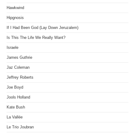
Hawkwind
Hipgnosis
If I Had Been God (Lay Down Jeruzalem)
Is This The Life We Really Want?
Israele
James Guthrie
Jaz Coleman
Jeffrey Roberts
Joe Boyd
Jools Holland
Kate Bush
La Vallée
Le Trio Joubran