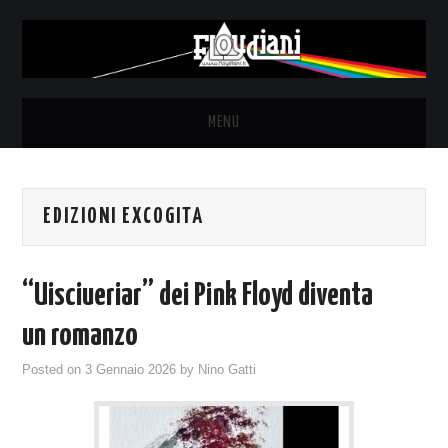
MENU
HOME
EDIZIONI EXCOGITA
NEWS
THE LUNATICS
“Uisciueriar” dei Pink Floyd diventa
SYD BARRETT – ALLE SOGLIE
un romanzo
Posted on
3 Gennaio 2026
by
Nino Gatti
DELL’ALBA
FANZINE