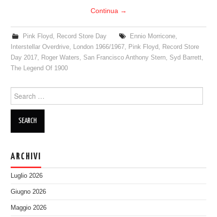
Continua
→
Pink Floyd
,
Record Store Day
Ennio Morricone
,
Interstellar Overdrive
,
London 1966/1967
,
Pink Floyd
,
Record Store
Day 2017
,
Roger Waters
,
San Francisco Anthony Stern
,
Syd Barrett
,
The Legend Of 1900
Search
for:
ARCHIVI
Luglio 2026
Giugno 2026
Maggio 2026