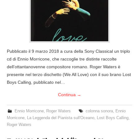
COVER & TRIBUTI
EVENTI
DISCOGRAFIA
Pubblicato il 9 marzo 2018 a cura della Sony Classical un triplo
LINKS
cd di Ennio Morricone, che raccoglie tre distinte raccolte
dell’ottantanovenne compositore romano. Roger Waters è
CONTATTI
presente nel terzo dischetto (We All Love) con il suo brano Lost
Boys Calling, pubblicato nel…
RELICS – SFALCI E RAMAGLIE
Continua
→
PINKFLOYDIANE
Ennio Morricone
,
Roger Waters
colonna sonora
,
Ennio
Morricone
,
La Leggenda del Pianista sull'Oceano
,
Lost Boys Calling
,
POLICY/COOKIES
Roger Waters