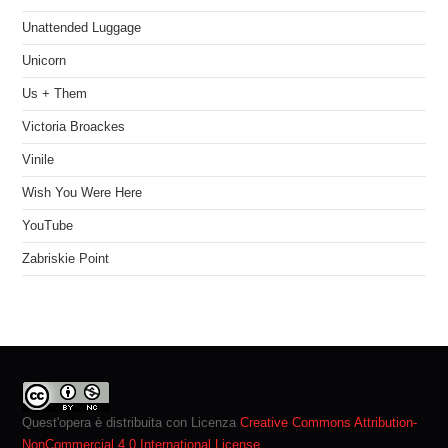
Unattended Luggage
Unicorn
Us + Them
Victoria Broackes
Vinile
Wish You Were Here
YouTube
Zabriskie Point
Quest'opera è distribuita con Licenza
Creative Commons Attribution-
NonCommercial 4.0 International License
.