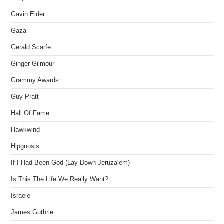
Gavin Elder
Gaza
Gerald Scarfe
Ginger Gilmour
Grammy Awards
Guy Pratt
Hall Of Fame
Hawkwind
Hipgnosis
If I Had Been God (Lay Down Jeruzalem)
Is This The Life We Really Want?
Israele
James Guthrie