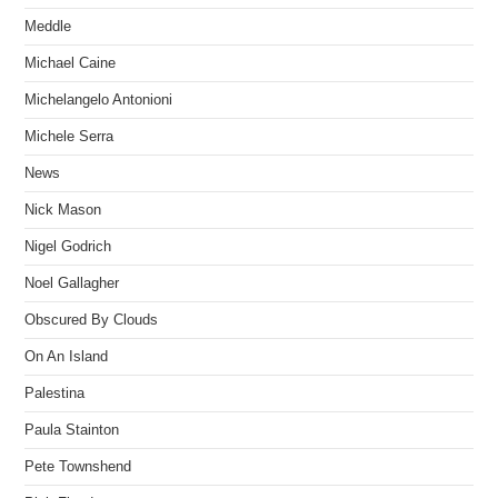
Meddle
Michael Caine
Michelangelo Antonioni
Michele Serra
News
Nick Mason
Nigel Godrich
Noel Gallagher
Obscured By Clouds
On An Island
Palestina
Paula Stainton
Pete Townshend