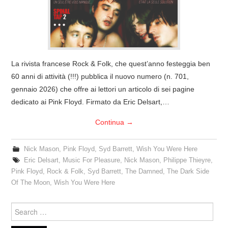
COVER & TRIBUTI
EVENTI
La rivista francese Rock & Folk, che quest’anno festeggia ben
DISCOGRAFIA
60 anni di attività (!!!) pubblica il nuovo numero (n. 701,
gennaio 2026) che offre ai lettori un articolo di sei pagine
LINKS
dedicato ai Pink Floyd. Firmato da Eric Delsart,…
CONTATTI
Continua
→
RELICS – SFALCI E RAMAGLIE
Nick Mason
,
Pink Floyd
,
Syd Barrett
,
Wish You Were Here
Eric Delsart
,
Music For Pleasure
,
Nick Mason
,
Philippe Thieyre
,
PINKFLOYDIANE
Pink Floyd
,
Rock & Folk
,
Syd Barrett
,
The Damned
,
The Dark Side
Of The Moon
,
Wish You Were Here
POLICY/COOKIES
Search
for: