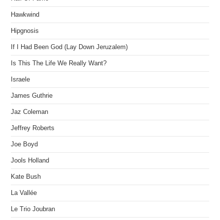
Hawkwind
Hipgnosis
If I Had Been God (Lay Down Jeruzalem)
Is This The Life We Really Want?
Israele
James Guthrie
Jaz Coleman
Jeffrey Roberts
Joe Boyd
Jools Holland
Kate Bush
La Vallée
Le Trio Joubran