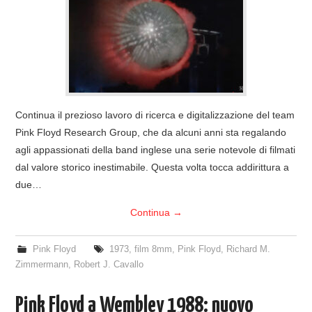
COVER & TRIBUTI
EVENTI
DISCOGRAFIA
Continua il prezioso lavoro di ricerca e digitalizzazione del team
LINKS
Pink Floyd Research Group, che da alcuni anni sta regalando
agli appassionati della band inglese una serie notevole di filmati
CONTATTI
dal valore storico inestimabile. Questa volta tocca addirittura a
due…
RELICS – SFALCI E RAMAGLIE
Continua
→
PINKFLOYDIANE
Pink Floyd
1973
,
film 8mm
,
Pink Floyd
,
Richard M.
Zimmermann
,
Robert J. Cavallo
POLICY/COOKIES
Pink Floyd a Wembley 1988: nuovo