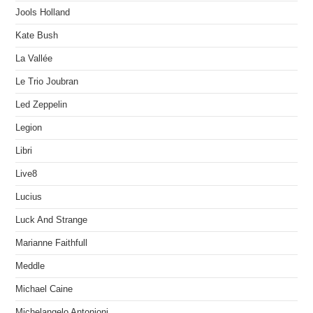
Jools Holland
Kate Bush
La Vallée
Le Trio Joubran
Led Zeppelin
Legion
Libri
Live8
Lucius
Luck And Strange
Marianne Faithfull
Meddle
Michael Caine
Michelangelo Antonioni