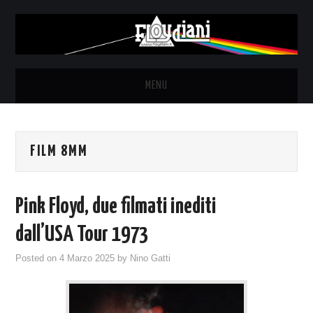
MENU
HOME
FILM 8MM
NEWS
THE LUNATICS
Pink Floyd, due filmati inediti
SYD BARRETT – ALLE SOGLIE
dall’USA Tour 1973
Posted on
4 Marzo 2025
by
Nino Gatti
DELL’ALBA
FANZINE