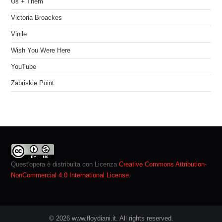
Us + Them
Victoria Broackes
Vinile
Wish You Were Here
YouTube
Zabriskie Point
Quest'opera è distribuita con Licenza
Creative Commons Attribution-
NonCommercial 4.0 International License
.
© 2026 www.floydiani.it. All rights reserved.