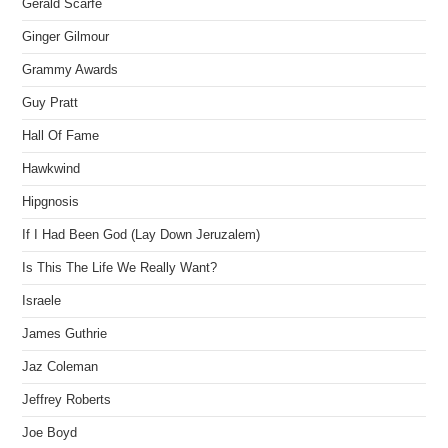
Gerald Scarfe
Ginger Gilmour
Grammy Awards
Guy Pratt
Hall Of Fame
Hawkwind
Hipgnosis
If I Had Been God (Lay Down Jeruzalem)
Is This The Life We Really Want?
Israele
James Guthrie
Jaz Coleman
Jeffrey Roberts
Joe Boyd