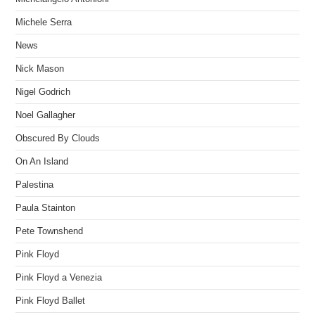
Michele Serra
News
Nick Mason
Nigel Godrich
Noel Gallagher
Obscured By Clouds
On An Island
Palestina
Paula Stainton
Pete Townshend
Pink Floyd
Pink Floyd a Venezia
Pink Floyd Ballet