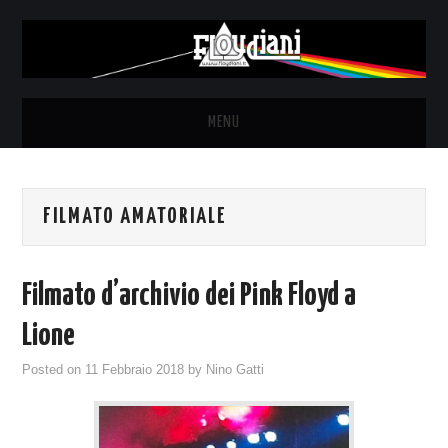
MENU
HOME
FILMATO AMATORIALE
NEWS
THE LUNATICS
Filmato d’archivio dei Pink Floyd a
SYD BARRETT – ALLE SOGLIE
Lione
Posted on
11 Febbraio 2018
by
Nino Gatti
DELL’ALBA
FANZINE