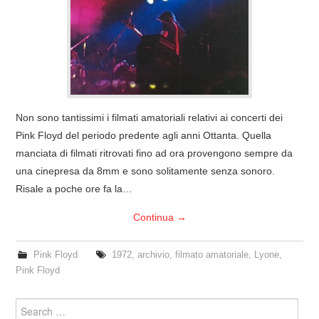
COVER & TRIBUTI
EVENTI
DISCOGRAFIA
Non sono tantissimi i filmati amatoriali relativi ai concerti dei
LINKS
Pink Floyd del periodo predente agli anni Ottanta. Quella
manciata di filmati ritrovati fino ad ora provengono sempre da
CONTATTI
una cinepresa da 8mm e sono solitamente senza sonoro.
Risale a poche ore fa la…
RELICS – SFALCI E RAMAGLIE
Continua
→
PINKFLOYDIANE
Pink Floyd
1972
,
archivio
,
filmato amatoriale
,
Lyone
,
Pink Floyd
POLICY/COOKIES
Search
for: