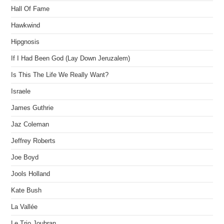
Hall Of Fame
Hawkwind
Hipgnosis
If I Had Been God (Lay Down Jeruzalem)
Is This The Life We Really Want?
Israele
James Guthrie
Jaz Coleman
Jeffrey Roberts
Joe Boyd
Jools Holland
Kate Bush
La Vallée
Le Trio Joubran