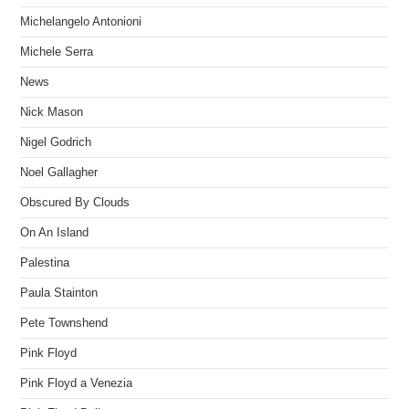
Michelangelo Antonioni
Michele Serra
News
Nick Mason
Nigel Godrich
Noel Gallagher
Obscured By Clouds
On An Island
Palestina
Paula Stainton
Pete Townshend
Pink Floyd
Pink Floyd a Venezia