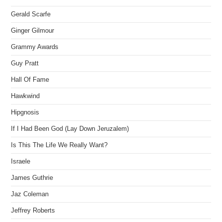
Gerald Scarfe
Ginger Gilmour
Grammy Awards
Guy Pratt
Hall Of Fame
Hawkwind
Hipgnosis
If I Had Been God (Lay Down Jeruzalem)
Is This The Life We Really Want?
Israele
James Guthrie
Jaz Coleman
Jeffrey Roberts