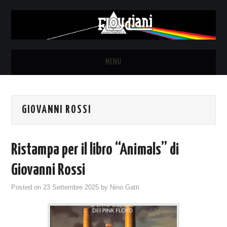
MENU
HOME
GIOVANNI ROSSI
NEWS
THE LUNATICS
Ristampa per il libro “Animals” di
SYD BARRETT – ALLE SOGLIE
Giovanni Rossi
Posted on
23 Settembre 2025
by
Nino Gatti
DELL’ALBA
FANZINE