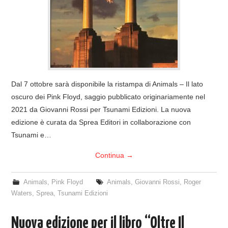
COVER & TRIBUTI
EVENTI
DISCOGRAFIA
Dal 7 ottobre sarà disponibile la ristampa di Animals – Il lato
LINKS
oscuro dei Pink Floyd, saggio pubblicato originariamente nel
2021 da Giovanni Rossi per Tsunami Edizioni. La nuova
CONTATTI
edizione è curata da Sprea Editori in collaborazione con
Tsunami e…
RELICS – SFALCI E RAMAGLIE
Continua
→
PINKFLOYDIANE
Animals
,
Pink Floyd
Animals
,
Giovanni Rossi
,
Roger
Waters
,
Sprea
,
Tsunami Edizioni
POLICY/COOKIES
Nuova edizione per il libro “Oltre Il