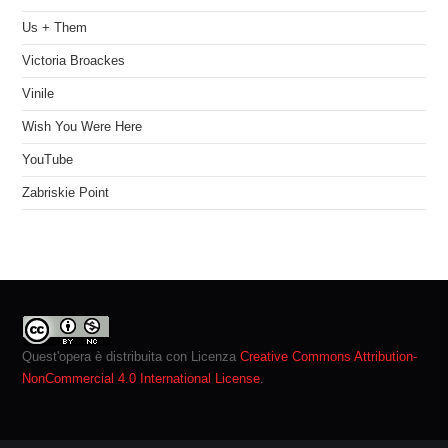
Us + Them
Victoria Broackes
Vinile
Wish You Were Here
YouTube
Zabriskie Point
Quest'opera è distribuita con Licenza
Creative Commons Attribution-
NonCommercial 4.0 International License
.