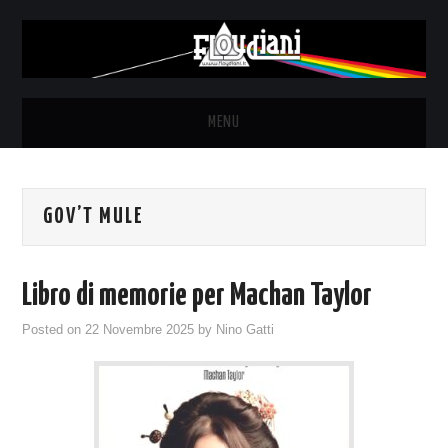
MENU
HOME
GOV’T MULE
NEWS
THE LUNATICS
Libro di memorie per Machan Taylor
SYD BARRETT – ALLE SOGLIE
Posted on
22 Novembre 2025
by
Nino Gatti
DELL’ALBA
FANZINE