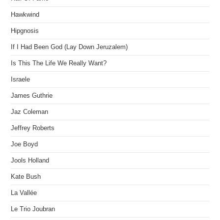
Hawkwind
Hipgnosis
If I Had Been God (Lay Down Jeruzalem)
Is This The Life We Really Want?
Israele
James Guthrie
Jaz Coleman
Jeffrey Roberts
Joe Boyd
Jools Holland
Kate Bush
La Vallée
Le Trio Joubran