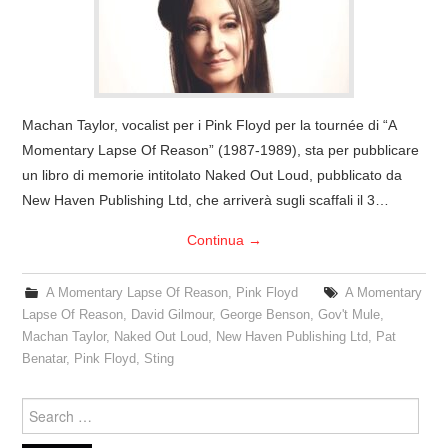
COVER & TRIBUTI
EVENTI
Machan Taylor, vocalist per i Pink Floyd per la tournée di “A
DISCOGRAFIA
Momentary Lapse Of Reason” (1987-1989), sta per pubblicare
un libro di memorie intitolato Naked Out Loud, pubblicato da
LINKS
New Haven Publishing Ltd, che arriverà sugli scaffali il 3…
CONTATTI
Continua
→
RELICS – SFALCI E RAMAGLIE
A Momentary Lapse Of Reason
,
Pink Floyd
A Momentary
Lapse Of Reason
,
David Gilmour
,
George Benson
,
Gov't Mule
,
PINKFLOYDIANE
Machan Taylor
,
Naked Out Loud
,
New Haven Publishing Ltd
,
Pat
Benatar
,
Pink Floyd
,
Sting
POLICY/COOKIES
Search
for: