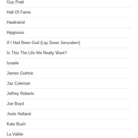
Guy Pratt
Hall Of Fame
Hawkwind
Hipgnosis
If I Had Been God (Lay Down Jeruzalem)
Is This The Life We Really Want?
Israele
James Guthrie
Jaz Coleman
Jeffrey Roberts
Joe Boyd
Jools Holland
Kate Bush
La Vallée