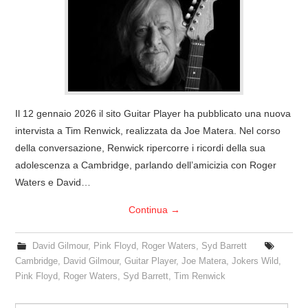
COVER & TRIBUTI
EVENTI
DISCOGRAFIA
Il 12 gennaio 2026 il sito Guitar Player ha pubblicato una nuova
LINKS
intervista a Tim Renwick, realizzata da Joe Matera. Nel corso
della conversazione, Renwick ripercorre i ricordi della sua
CONTATTI
adolescenza a Cambridge, parlando dell’amicizia con Roger
Waters e David…
RELICS – SFALCI E RAMAGLIE
Continua
→
PINKFLOYDIANE
David Gilmour
,
Pink Floyd
,
Roger Waters
,
Syd Barrett
Cambridge
,
David Gilmour
,
Guitar Player
,
Joe Matera
,
Jokers Wild
,
POLICY/COOKIES
Pink Floyd
,
Roger Waters
,
Syd Barrett
,
Tim Renwick