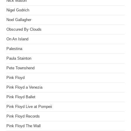
Nick Mason
Nigel Godrich
Noel Gallagher
Obscured By Clouds
On An Island
Palestina
Paula Stainton
Pete Townshend
Pink Floyd
Pink Floyd a Venezia
Pink Floyd Ballet
Pink Floyd Live at Pompeii
Pink Floyd Records
Pink Floyd The Wall