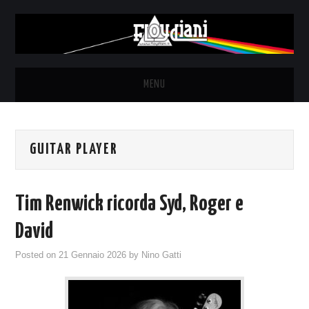
MENU
HOME
GUITAR PLAYER
NEWS
THE LUNATICS
Tim Renwick ricorda Syd, Roger e
SYD BARRETT – ALLE SOGLIE
David
Posted on
21 Gennaio 2026
by
Nino Gatti
DELL’ALBA
FANZINE