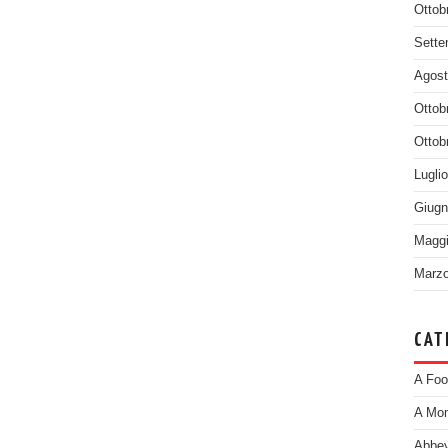
Ottob
Sette
Agost
Ottob
Ottob
Lugli
Giugn
Maggi
Marzo
CAT
A Foo
A Mom
Abbey