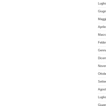
Lugli
Giugn
Maggi
April
Marzo
Febbr
Genna
Dicem
Nove
Ottob
Sette
Agost
Lugli
Giugn