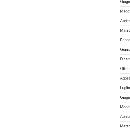
Giugn
Maggi
April
Marzo
Febbr
Genna
Dicem
Ottob
Agost
Lugli
Giugn
Maggi
April
Marzo