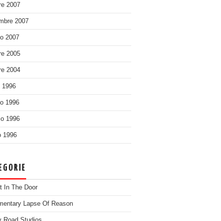
re 2007
mbre 2007
o 2007
re 2005
re 2004
o 1996
o 1996
o 1996
 1996
EGORIE
t In The Door
entary Lapse Of Reason
 Road Studios