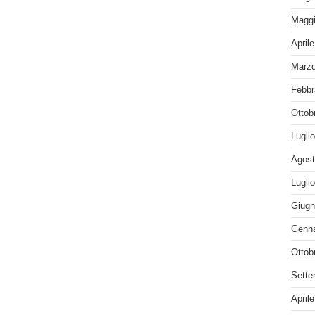
Maggi
April
Marzo
Febbr
Ottob
Lugli
Agost
Lugli
Giugn
Genna
Ottob
Sette
April