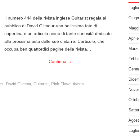
Lugli
Il numero 444 della rivista inglese Guitarist regala al
Giugn
pubblico di David Gilmour una bellissima foto di
Maggi
copertina e un articolo pieno di tante curiosità dedicato
April
alla prossima asta delle sue chitarre. L’articolo, che
occupa ben quattordici pagine della rivista…
Marzo
Febbr
Continua
→
Genna
Dicem
es
,
David Gilmour
,
Guitarist
,
Pink Floyd
,
rivista
Nove
Ottob
Sette
Agost
Lugli