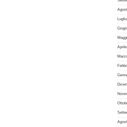
Sette
Agost
Lugli
Giugn
Maggi
April
Marzo
Febbr
Genna
Dicem
Nove
Ottob
Sette
Agost