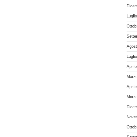
Dicem
Lugli
Ottob
Sette
Agost
Lugli
April
Marzo
April
Marzo
Dicem
Nove
Ottob