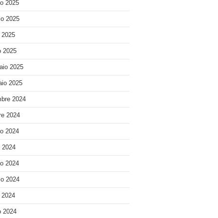
o 2025
o 2025
e 2025
 2025
aio 2025
io 2025
bre 2024
re 2024
o 2024
o 2024
o 2024
o 2024
e 2024
 2024