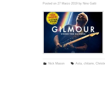
Posted on
27 Marzo 2019
by
Nino Gatti
Nick Mason
Asta
,
chitarre
,
Christi