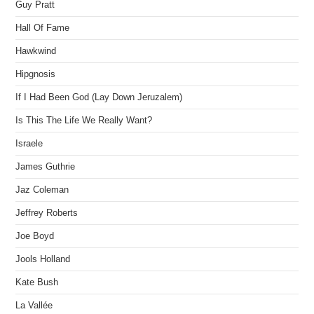
Guy Pratt
Hall Of Fame
Hawkwind
Hipgnosis
If I Had Been God (Lay Down Jeruzalem)
Is This The Life We Really Want?
Israele
James Guthrie
Jaz Coleman
Jeffrey Roberts
Joe Boyd
Jools Holland
Kate Bush
La Vallée