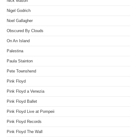
Nick Mason
Nigel Godrich
Noel Gallagher
Obscured By Clouds
On An Island
Palestina
Paula Stainton
Pete Townshend
Pink Floyd
Pink Floyd a Venezia
Pink Floyd Ballet
Pink Floyd Live at Pompeii
Pink Floyd Records
Pink Floyd The Wall