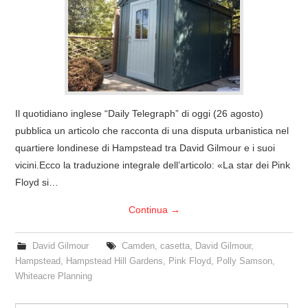
COVER & TRIBUTI
EVENTI
DISCOGRAFIA
Il quotidiano inglese “Daily Telegraph” di oggi (26 agosto)
LINKS
pubblica un articolo che racconta di una disputa urbanistica nel
quartiere londinese di Hampstead tra David Gilmour e i suoi
CONTATTI
vicini.Ecco la traduzione integrale dell’articolo: «La star dei Pink
Floyd si…
RELICS – SFALCI E RAMAGLIE
Continua
→
PINKFLOYDIANE
David Gilmour
Camden
,
casetta
,
David Gilmour
,
Hampstead
,
Hampstead Hill Gardens
,
Pink Floyd
,
Polly Samson
,
POLICY/COOKIES
Whiteacre Planning