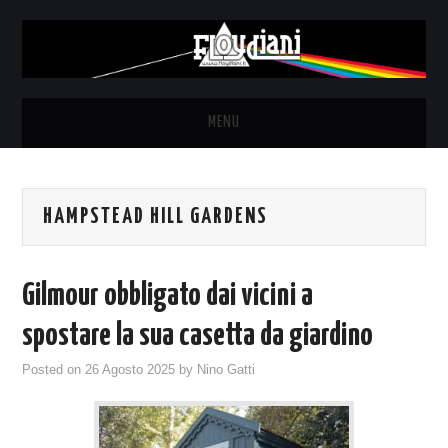
MENU
HOME
HAMPSTEAD HILL GARDENS
NEWS
THE LUNATICS
Gilmour obbligato dai vicini a
SYD BARRETT – ALLE SOGLIE
spostare la sua casetta da giardino
Posted on
26 Agosto 2025
by
Nino Gatti
DELL’ALBA
FANZINE