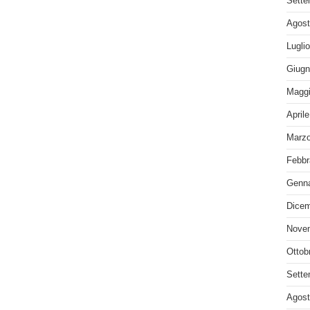
Sette
Agost
Lugli
Giugn
Maggi
April
Marzo
Febbr
Genna
Dicem
Nove
Ottob
Sette
Agost