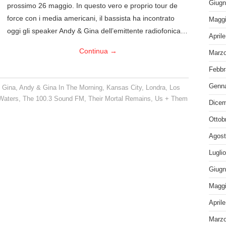
Giugn
prossimo 26 maggio. In questo vero e proprio tour de
force con i media americani, il bassista ha incontrato
Maggi
oggi gli speaker Andy & Gina dell’emittente radiofonica…
April
Continua
→
Marzo
Febbr
Genna
 Gina
,
Andy & Gina In The Morning
,
Kansas City
,
Londra
,
Los
Waters
,
The 100.3 Sound FM
,
Their Mortal Remains
,
Us + Them
Dicem
Ottob
Agost
Lugli
Giugn
Maggi
April
Marzo