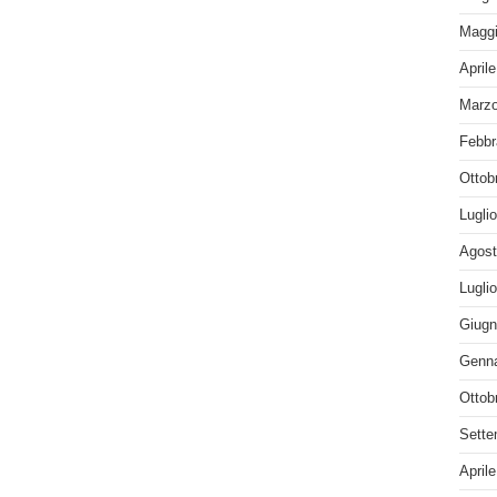
Maggi
April
Marzo
Febbr
Ottob
Lugli
Agost
Lugli
Giugn
Genna
Ottob
Sette
April