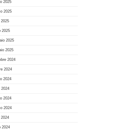
o 2025
o 2025
e 2025
 2025
aio 2025
io 2025
bre 2024
re 2024
o 2024
o 2024
o 2024
o 2024
e 2024
 2024