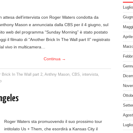
Lugli
In attesa dell’intervista con Roger Waters condotta da
Giugn
Anthony Mason e annunciata dalla CBS per il 4 giugno, sul
Maggi
sito web del programma “Sunday Morning” è stato postato
April
ggi il filmato di “Another Brick In The Wall part II” registrato
dal vivo in multicamera…
Marzo
Febbr
Continua
→
Genna
 Brick In The Wall part 2
,
Anthny Mason
,
CBS
,
intervista
,
Dicem
o
Nove
Ottob
Angeles
Sette
Agost
Roger Waters sta promuovendo il suo prossimo tour
Lugli
intitolato Us + Them, che esordirà a Kansas City il