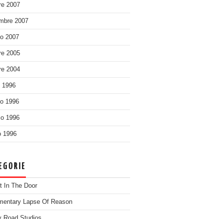
re 2007
mbre 2007
o 2007
re 2005
re 2004
o 1996
o 1996
o 1996
 1996
EGORIE
t In The Door
entary Lapse Of Reason
 Road Studios