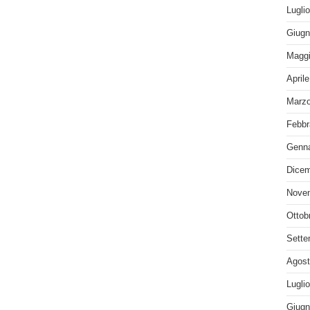
Lugli
Giugn
Maggi
April
Marzo
Febbr
Genna
Dicem
Nove
Ottob
Sette
Agost
Lugli
Giugn