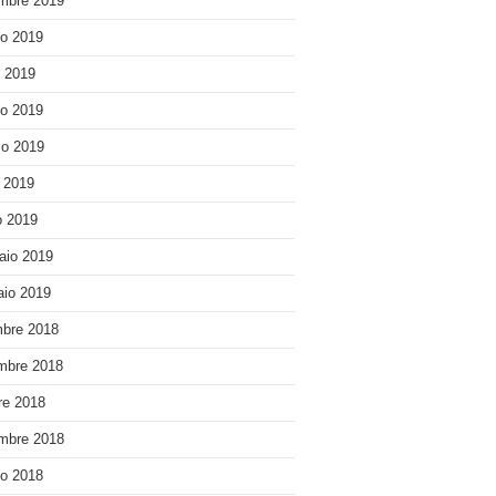
mbre 2019
o 2019
o 2019
o 2019
o 2019
e 2019
 2019
aio 2019
io 2019
bre 2018
mbre 2018
re 2018
mbre 2018
o 2018