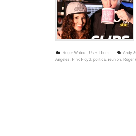
Roger Waters
,
Us + Them
Andy &
Angeles
,
Pink Floyd
,
politica
,
reunion
,
Roger 