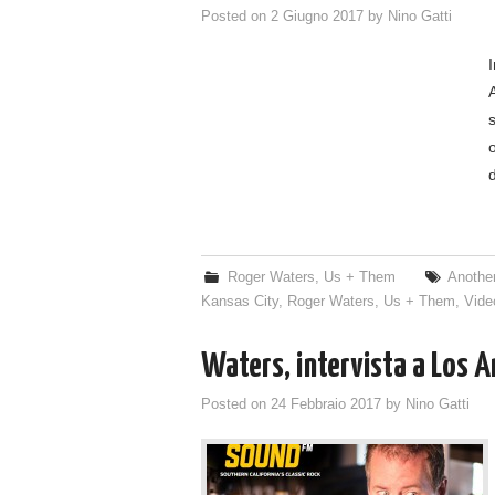
Posted on
2 Giugno 2017
by
Nino Gatti
o
Roger Waters
,
Us + Them
Another
Kansas City
,
Roger Waters
,
Us + Them
,
Vide
Waters, intervista a Los 
Posted on
24 Febbraio 2017
by
Nino Gatti