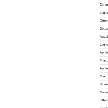
Dicem
Lugli
Ottob
Sette
Agost
Lugli
April
Marzo
April
Marzo
Dicem
Nove
Ottob