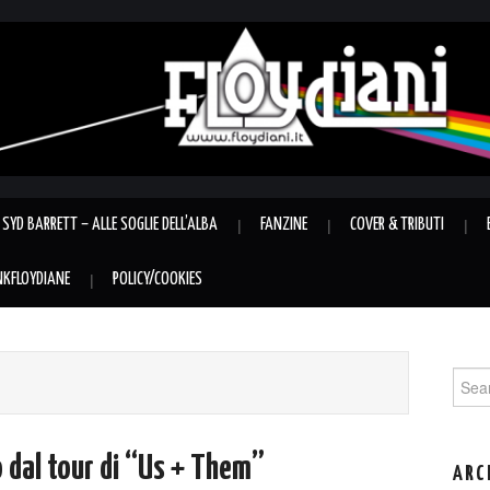
SYD BARRETT – ALLE SOGLIE DELL’ALBA
FANZINE
COVER & TRIBUTI
INKFLOYDIANE
POLICY/COOKIES
Sear
for:
o dal tour di “Us + Them”
ARC