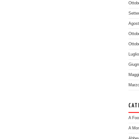
Ottob
Sette
Agost
Ottob
Ottob
Lugli
Giugn
Maggi
Marzo
CAT
A Foo
A Mom
Abbey