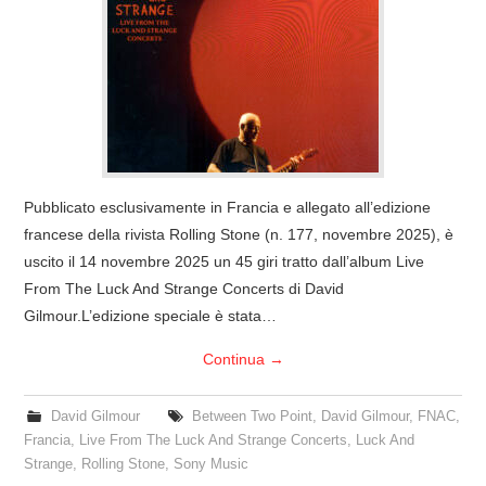
COVER & TRIBUTI
EVENTI
DISCOGRAFIA
LINKS
Pubblicato esclusivamente in Francia e allegato all’edizione
francese della rivista Rolling Stone (n. 177, novembre 2025), è
CONTATTI
uscito il 14 novembre 2025 un 45 giri tratto dall’album Live
From The Luck And Strange Concerts di David
RELICS – SFALCI E RAMAGLIE
Gilmour.L’edizione speciale è stata…
Continua
→
PINKFLOYDIANE
David Gilmour
Between Two Point
,
David Gilmour
,
FNAC
,
POLICY/COOKIES
Francia
,
Live From The Luck And Strange Concerts
,
Luck And
Strange
,
Rolling Stone
,
Sony Music