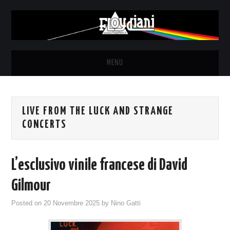
MENU
HOME
LIVE FROM THE LUCK AND STRANGE
NEWS
CONCERTS
THE LUNATICS
L’esclusivo vinile francese di David
SYD BARRETT – ALLE SOGLIE
Gilmour
DELL’ALBA
Posted on
20 Novembre 2025
by
Nino Gatti
FANZINE