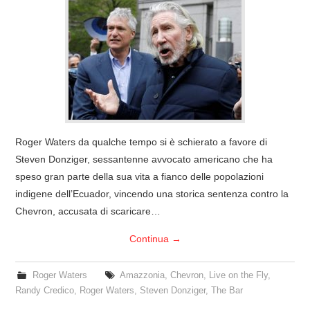
COVER & TRIBUTI
EVENTI
DISCOGRAFIA
LINKS
Roger Waters da qualche tempo si è schierato a favore di
Steven Donziger, sessantenne avvocato americano che ha
CONTATTI
speso gran parte della sua vita a fianco delle popolazioni
indigene dell’Ecuador, vincendo una storica sentenza contro la
RELICS – SFALCI E RAMAGLIE
Chevron, accusata di scaricare…
PINKFLOYDIANE
Continua
→
POLICY/COOKIES
Roger Waters
Amazzonia
,
Chevron
,
Live on the Fly
,
Randy Credico
,
Roger Waters
,
Steven Donziger
,
The Bar