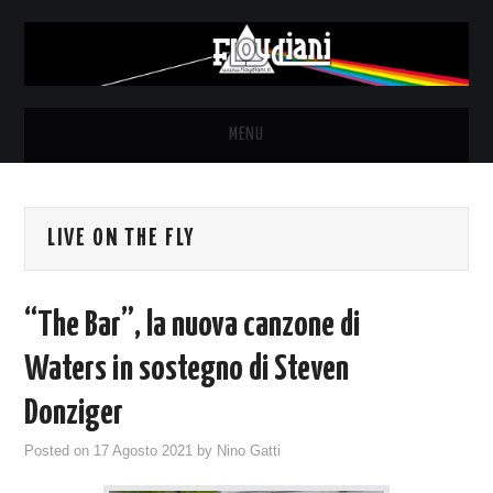
MENU
HOME
LIVE ON THE FLY
NEWS
THE LUNATICS
“The Bar”, la nuova canzone di
SYD BARRETT – ALLE SOGLIE
Waters in sostegno di Steven
Donziger
DELL’ALBA
Posted on
17 Agosto 2021
by
Nino Gatti
FANZINE