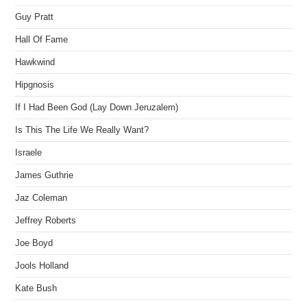
Guy Pratt
Hall Of Fame
Hawkwind
Hipgnosis
If I Had Been God (Lay Down Jeruzalem)
Is This The Life We Really Want?
Israele
James Guthrie
Jaz Coleman
Jeffrey Roberts
Joe Boyd
Jools Holland
Kate Bush