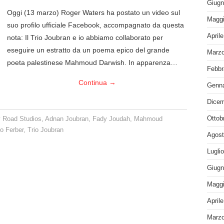
Giugn
Oggi (13 marzo) Roger Waters ha postato un video sul
Maggi
suo profilo ufficiale Facebook, accompagnato da questa
April
nota: Il Trio Joubran e io abbiamo collaborato per
eseguire un estratto da un poema epico del grande
Marzo
poeta palestinese Mahmoud Darwish. In apparenza…
Febbr
Continua
→
Genna
Dicem
Ottob
 Road Studios
,
Adnan Joubran
,
Fady Joudah
,
Mahmoud
o Ferber
,
Trio Joubran
Agost
Lugli
Giugn
Maggi
April
Marzo