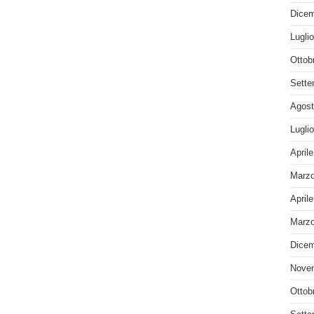
Dicem
Lugli
Ottob
Sette
Agost
Lugli
April
Marzo
April
Marzo
Dicem
Nove
Ottob