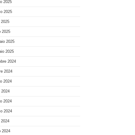
o 2025
o 2025
e 2025
 2025
aio 2025
io 2025
bre 2024
re 2024
o 2024
o 2024
o 2024
o 2024
e 2024
 2024