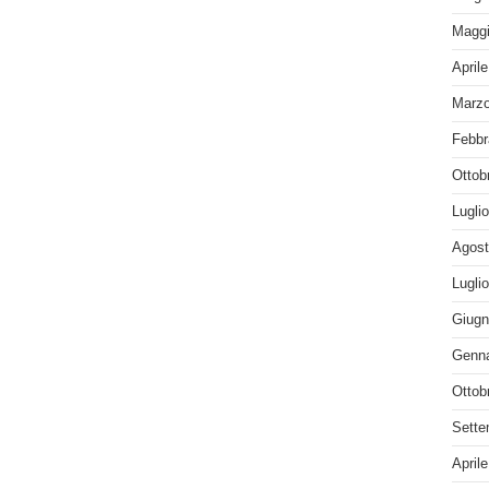
Maggi
April
Marzo
Febbr
Ottob
Lugli
Agost
Lugli
Giugn
Genna
Ottob
Sette
April