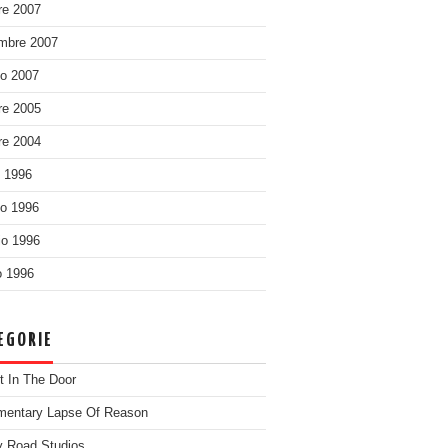
re 2007
mbre 2007
o 2007
re 2005
re 2004
o 1996
o 1996
o 1996
 1996
EGORIE
t In The Door
entary Lapse Of Reason
 Road Studios