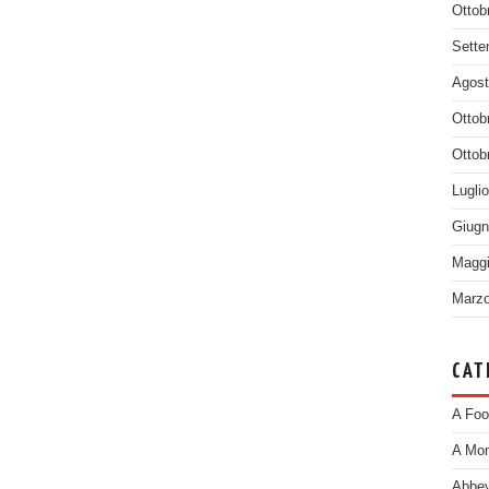
Ottob
Sette
Agost
Ottob
Ottob
Lugli
Giugn
Maggi
Marzo
CAT
A Foo
A Mom
Abbey