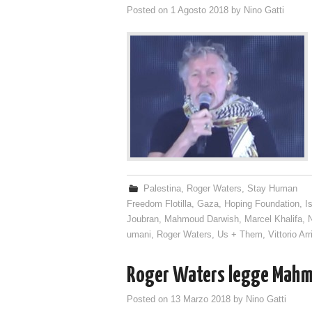
Posted on
1 Agosto 2018
by
Nino Gatti
Palestina
,
Roger Waters
,
Stay Human
Freedom Flotilla
,
Gaza
,
Hoping Foundation
,
I
Joubran
,
Mahmoud Darwish
,
Marcel Khalifa
,
umani
,
Roger Waters
,
Us + Them
,
Vittorio Arr
Roger Waters legge Mahm
Posted on
13 Marzo 2018
by
Nino Gatti