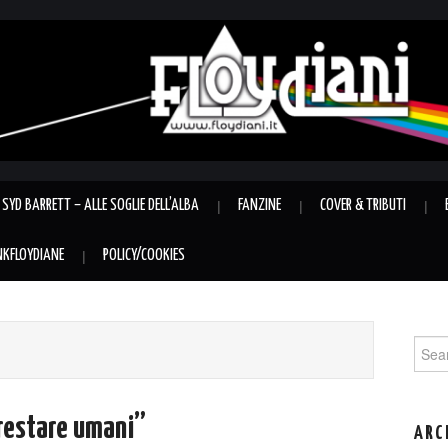
SYD BARRETT – ALLE SOGLIE DELL’ALBA
FANZINE
COVER & TRIBUTI
INKFLOYDIANE
POLICY/COOKIES
Sear
for:
“restare umani”
ARC