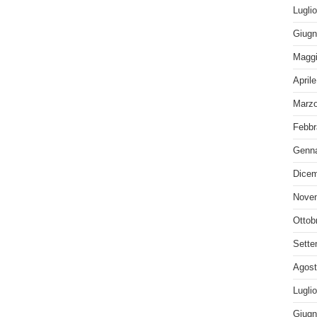
Lugli
Giugn
Maggi
April
Marzo
Febbr
Genna
Dicem
Nove
Ottob
Sette
Agost
Lugli
Giugn