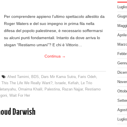
Lugli
Per comprendere appieno l’ultimo spettacolo allestito da
Giugn
Roger Waters e del suo impegno in prima fila nella
Maggi
difesa del popolo palestinese, è necessario soffermarsi
April
su alcuni punti fondamentali. Intanto da dove arriva lo
slogan “Restiamo umani”? E chi è Vittorio…
Marzo
Febbr
Continua
→
Genna
Dicem
Ahed Tamimi
,
BDS
,
Dars Mir Kama Sutra
,
Faris Odeh
,
Nove
s This The Life We Really Want?
,
Israele
,
Kefiah
,
Le Trio
Netanyahu
,
Omaima Khalil
,
Palestina
,
Razan Najjar
,
Restiamo
Ottob
igoni
,
Wait For Her
Sette
oud Darwish
Agost
Lugli