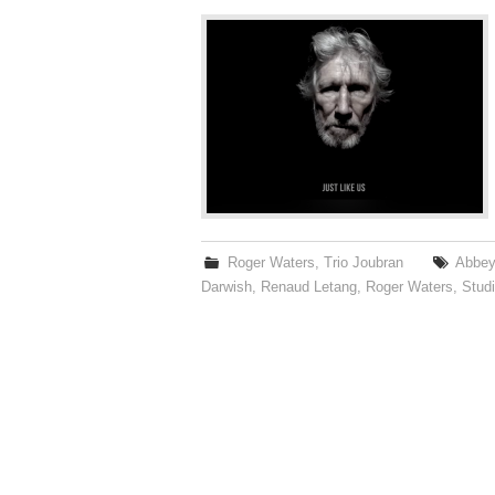
Roger Waters
,
Trio Joubran
Abbey
Darwish
,
Renaud Letang
,
Roger Waters
,
Studi