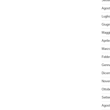
Sette
Agost
Lugli
Giugn
Maggi
April
Marzo
Febbr
Genna
Dicem
Nove
Ottob
Sette
Agost