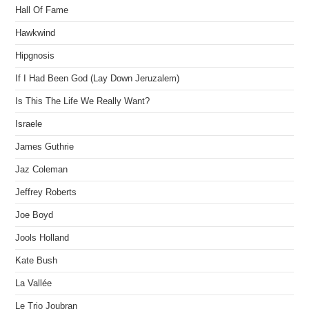
Hall Of Fame
Hawkwind
Hipgnosis
If I Had Been God (Lay Down Jeruzalem)
Is This The Life We Really Want?
Israele
James Guthrie
Jaz Coleman
Jeffrey Roberts
Joe Boyd
Jools Holland
Kate Bush
La Vallée
Le Trio Joubran