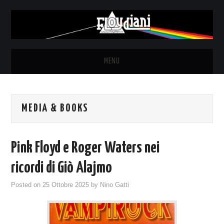
MENU
HOME
MEDIA & BOOKS
NEWS
THE LUNATICS
Pink Floyd e Roger Waters nei
SYD BARRETT – ALLE SOGLIE
ricordi di Giò Alajmo
Posted on
25 Ottobre 2025
by
Nino Gatti
DELL’ALBA
FANZINE