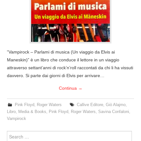
COVER & TRIBUTI
EVENTI
DISCOGRAFIA
“Vampirock – Parlami di musica (Un viaggio da Elvis ai
LINKS
Maneskin)” è un libro che conduce il lettore in un viaggio
attraverso settant’anni di rock’n’roll raccontati da chi li ha vissuti
CONTATTI
davvero. Si parte dai giorni di Elvis per arrivare…
Continua
→
RELICS – SFALCI E RAMAGLIE
Pink Floyd
,
Roger Waters
Callive Editore
,
Giò Alajmo
,
PINKFLOYDIANE
Libro
,
Media & Books
,
Pink Floyd
,
Roger Waters
,
Savina Confaloni
,
Vampirock
POLICY/COOKIES
Search
for: