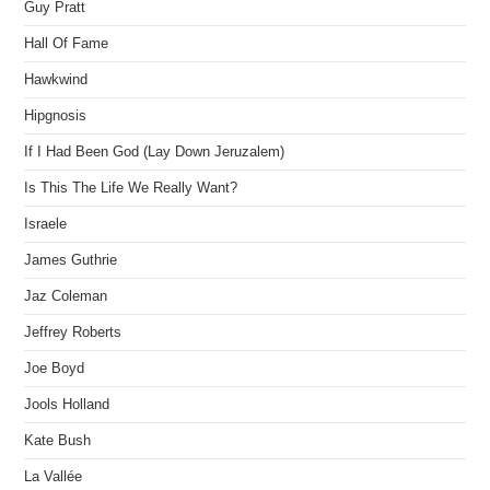
Guy Pratt
Hall Of Fame
Hawkwind
Hipgnosis
If I Had Been God (Lay Down Jeruzalem)
Is This The Life We Really Want?
Israele
James Guthrie
Jaz Coleman
Jeffrey Roberts
Joe Boyd
Jools Holland
Kate Bush
La Vallée