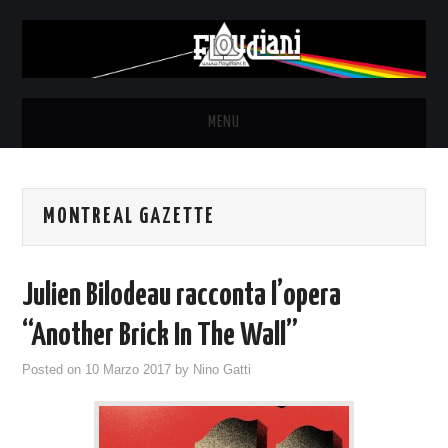
MENU
HOME
MONTREAL GAZETTE
NEWS
THE LUNATICS
Julien Bilodeau racconta l’opera
SYD BARRETT – ALLE SOGLIE
“Another Brick In The Wall”
Posted on
10 Marzo 2017
by
Nino Gatti
DELL’ALBA
FANZINE