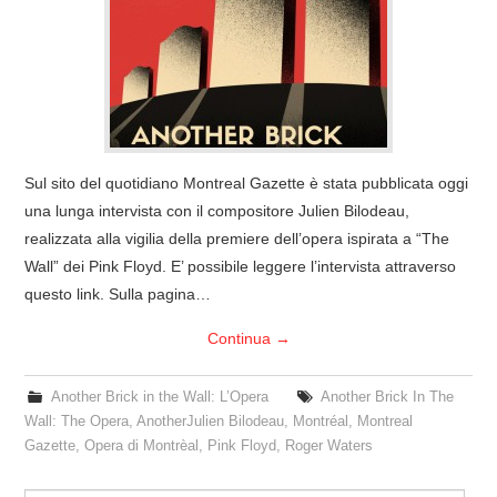
COVER & TRIBUTI
EVENTI
DISCOGRAFIA
Sul sito del quotidiano Montreal Gazette è stata pubblicata oggi
LINKS
una lunga intervista con il compositore Julien Bilodeau,
realizzata alla vigilia della premiere dell’opera ispirata a “The
CONTATTI
Wall” dei Pink Floyd. E’ possibile leggere l’intervista attraverso
questo link. Sulla pagina…
RELICS – SFALCI E RAMAGLIE
Continua
→
PINKFLOYDIANE
Another Brick in the Wall: L’Opera
Another Brick In The
Wall: The Opera
,
AnotherJulien Bilodeau
,
Montréal
,
Montreal
POLICY/COOKIES
Gazette
,
Opera di Montrèal
,
Pink Floyd
,
Roger Waters