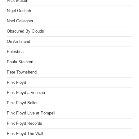
Nick Mason
Nigel Godrich
Noel Gallagher
Obscured By Clouds
On An Island
Palestina
Paula Stainton
Pete Townshend
Pink Floyd
Pink Floyd a Venezia
Pink Floyd Ballet
Pink Floyd Live at Pompeii
Pink Floyd Records
Pink Floyd The Wall