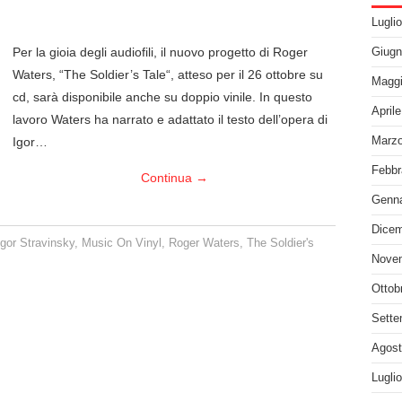
Lugli
Per la gioia degli audiofili, il nuovo progetto di Roger
Giugn
Waters, “The Soldier’s Tale“, atteso per il 26 ottobre su
Maggi
cd, sarà disponibile anche su doppio vinile. In questo
April
lavoro Waters ha narrato e adattato il testo dell’opera di
Igor…
Marzo
Febbr
Continua
→
Genna
Dicem
Igor Stravinsky
,
Music On Vinyl
,
Roger Waters
,
The Soldier's
Nove
Ottob
Sette
Agost
Lugli