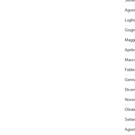
Sette
Agost
Lugli
Giugn
Maggi
April
Marzo
Febbr
Genna
Dicem
Nove
Ottob
Sette
Agost