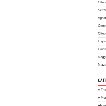
Ottob
Sette
Agost
Ottob
Ottob
Lugli
Giugn
Maggi
Marzo
CAT
A Foo
A Mom
Abbey