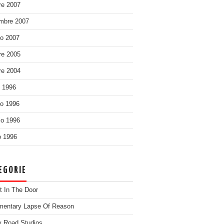
re 2007
mbre 2007
o 2007
re 2005
re 2004
o 1996
o 1996
o 1996
 1996
EGORIE
t In The Door
entary Lapse Of Reason
 Road Studios