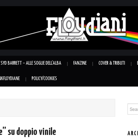
SYD BARRETT – ALLE SOGLIE DELL’ALBA
FANZINE
COVER & TRIBUTI
INKFLOYDIANE
POLICY/COOKIES
Sear
for:
e” su doppio vinile
ARC