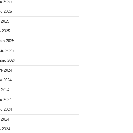
o 2025
o 2025
e 2025
 2025
aio 2025
io 2025
bre 2024
re 2024
o 2024
o 2024
o 2024
o 2024
e 2024
 2024