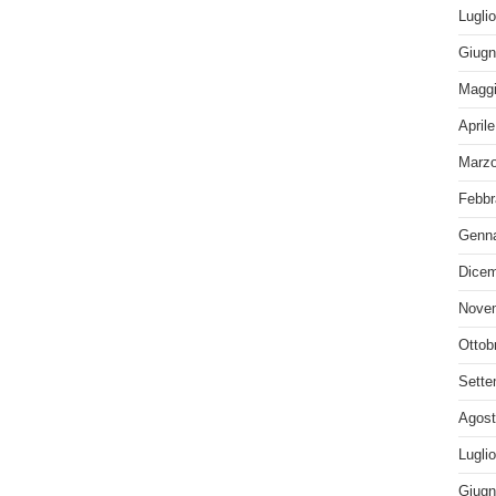
Lugli
Giugn
Maggi
April
Marzo
Febbr
Genna
Dicem
Nove
Ottob
Sette
Agost
Lugli
Giugn