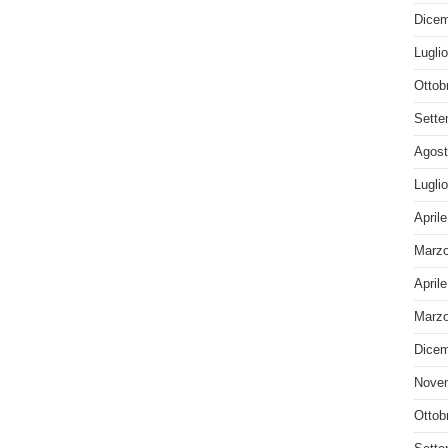
Dicem
Lugli
Ottob
Sette
Agost
Lugli
April
Marzo
April
Marzo
Dicem
Nove
Ottob