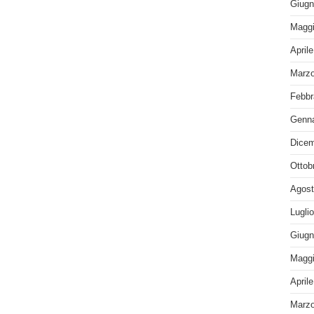
Giugn
Maggi
April
Marzo
Febbr
Genna
Dicem
Ottob
Agost
Lugli
Giugn
Maggi
April
Marzo