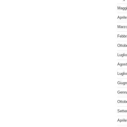
Maggi
April
Marzo
Febbr
Ottob
Lugli
Agost
Lugli
Giugn
Genna
Ottob
Sette
April