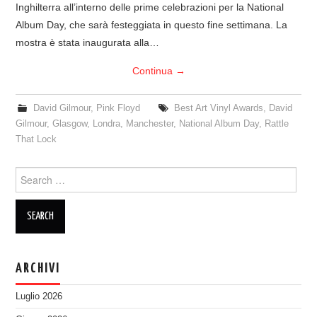
Inghilterra all’interno delle prime celebrazioni per la National
Album Day, che sarà festeggiata in questo fine settimana. La
mostra è stata inaugurata alla…
Continua
→
David Gilmour
,
Pink Floyd
Best Art Vinyl Awards
,
David
Gilmour
,
Glasgow
,
Londra
,
Manchester
,
National Album Day
,
Rattle
That Lock
Search
for:
ARCHIVI
Luglio 2026