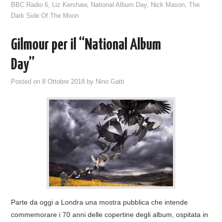
BBC Radio 6
,
Liz Kershaw
,
National Album Day
,
Nick Mason
,
The
Dark Side Of The Moon
Gilmour per il “National Album
Day”
Posted on
8 Ottobre 2018
by
Nino Gatti
Parte da oggi a Londra una mostra pubblica che intende
commemorare i 70 anni delle copertine degli album, ospitata in