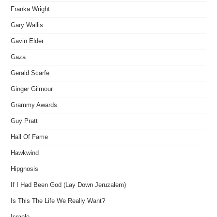
Franka Wright
Gary Wallis
Gavin Elder
Gaza
Gerald Scarfe
Ginger Gilmour
Grammy Awards
Guy Pratt
Hall Of Fame
Hawkwind
Hipgnosis
If I Had Been God (Lay Down Jeruzalem)
Is This The Life We Really Want?
Israele