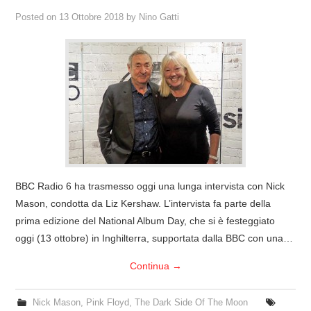
Posted on
13 Ottobre 2018
by
Nino Gatti
BBC Radio 6 ha trasmesso oggi una lunga intervista con Nick
Mason, condotta da Liz Kershaw. L’intervista fa parte della
prima edizione del National Album Day, che si è festeggiato
oggi (13 ottobre) in Inghilterra, supportata dalla BBC con una…
Continua
→
Nick Mason
,
Pink Floyd
,
The Dark Side Of The Moon