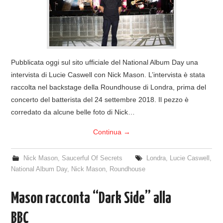
COVER & TRIBUTI
EVENTI
Pubblicata oggi sul sito ufficiale del National Album Day una
DISCOGRAFIA
intervista di Lucie Caswell con Nick Mason. L’intervista è stata
raccolta nel backstage della Roundhouse di Londra, prima del
LINKS
concerto del batterista del 24 settembre 2018. Il pezzo è
corredato da alcune belle foto di Nick…
CONTATTI
Continua
→
RELICS – SFALCI E RAMAGLIE
Nick Mason
,
Saucerful Of Secrets
Londra
,
Lucie Caswell
,
PINKFLOYDIANE
National Album Day
,
Nick Mason
,
Roundhouse
POLICY/COOKIES
Mason racconta “Dark Side” alla
BBC