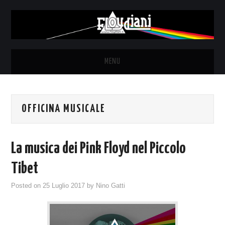
MENU
HOME
OFFICINA MUSICALE
NEWS
THE LUNATICS
La musica dei Pink Floyd nel Piccolo
SYD BARRETT – ALLE SOGLIE
Tibet
Posted on
25 Luglio 2017
by
Nino Gatti
DELL’ALBA
FANZINE