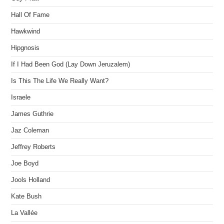
Hall Of Fame
Hawkwind
Hipgnosis
If I Had Been God (Lay Down Jeruzalem)
Is This The Life We Really Want?
Israele
James Guthrie
Jaz Coleman
Jeffrey Roberts
Joe Boyd
Jools Holland
Kate Bush
La Vallée