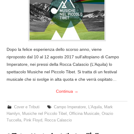
COVER & TRIBUTI
EVENTI
DISCOGRAFIA
Dopo la felice esperienza dello scorso anno, viene
LINKS
riproposto dal 10 al 12 agosto 2017 sull’altopiano di Campo
Imperatore, nei pressi della Rocca Calascio (L’Aquila) lo
CONTATTI
spettacolo Musiche nel Piccolo Tibet. Si tratta di un festival
musicale che si svolge in alta quota e che verrà ospitato…
RELICS – SFALCI E RAMAGLIE
Continua
→
PINKFLOYDIANE
Cover e Tributi
Campo Imperatore
,
L'Aquila
,
Mark
Hamlyn
,
Musiche nel Piccolo Tibel
,
Officina Musicale
,
Orazio
POLICY/COOKIES
Tuccella
,
Pink Floyd
,
Rocca Calascio