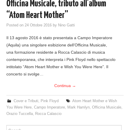
Officina Musicale, tributo all’album
“Atom Heart Mother”
Posted on
24 Ottobre 2016
by
Nino Gatti
Il 13 agosto 2016 è stato presentata a Campo Imperatore
(Aquila) una singolare esibizione dell’Officina Musicale,
una formazione residente a Rocca Calascio di musica
contemporanea, che interpreta i Pink Floyd nello spettacolo
intitolato “Atom Heart Mother e Wish You Were Here”. Il
concerto si svolge…
Continua
→
Cover e Tributi
,
Pink Floyd
Atom Heart Mother e Wish
You Were Here
,
Campo Imperatore
,
Mark Hamlyn
,
Officina Musicale
,
Orazio Tuccella
,
Rocca Calascio
Search