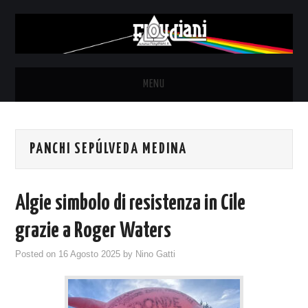
MENU
HOME
PANCHI SEPÚLVEDA MEDINA
NEWS
THE LUNATICS
Algie simbolo di resistenza in Cile
SYD BARRETT – ALLE SOGLIE
grazie a Roger Waters
Posted on
16 Agosto 2025
by
Nino Gatti
DELL’ALBA
FANZINE