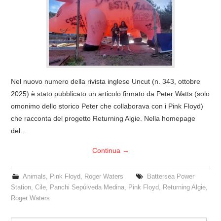
COVER & TRIBUTI
EVENTI
DISCOGRAFIA
Nel nuovo numero della rivista inglese Uncut (n. 343, ottobre
LINKS
2025) è stato pubblicato un articolo firmato da Peter Watts (solo
omonimo dello storico Peter che collaborava con i Pink Floyd)
CONTATTI
che racconta del progetto Returning Algie. Nella homepage
del…
RELICS – SFALCI E RAMAGLIE
Continua
→
PINKFLOYDIANE
Animals
,
Pink Floyd
,
Roger Waters
Battersea Power
Station
,
Cile
,
Panchi Sepúlveda Medina
,
Pink Floyd
,
Returning Algie
,
POLICY/COOKIES
Roger Waters