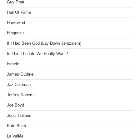
Guy Pratt
Hall Of Fame
Hawkwind
Hipgnosis
If I Had Been God (Lay Down Jeruzalem)
Is This The Life We Really Want?
Israele
James Guthrie
Jaz Coleman
Jeffrey Roberts
Joe Boyd
Jools Holland
Kate Bush
La Vallée