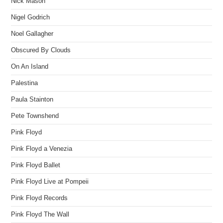
Nick Mason
Nigel Godrich
Noel Gallagher
Obscured By Clouds
On An Island
Palestina
Paula Stainton
Pete Townshend
Pink Floyd
Pink Floyd a Venezia
Pink Floyd Ballet
Pink Floyd Live at Pompeii
Pink Floyd Records
Pink Floyd The Wall