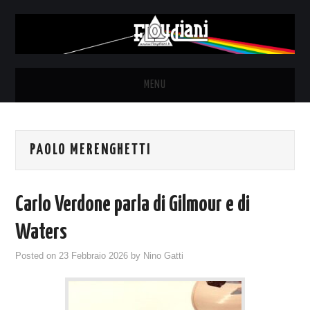
MENU
HOME
PAOLO MERENGHETTI
NEWS
THE LUNATICS
Carlo Verdone parla di Gilmour e di
SYD BARRETT – ALLE SOGLIE
Waters
Posted on
23 Febbraio 2026
by
Nino Gatti
DELL’ALBA
FANZINE