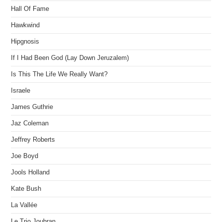
Hall Of Fame
Hawkwind
Hipgnosis
If I Had Been God (Lay Down Jeruzalem)
Is This The Life We Really Want?
Israele
James Guthrie
Jaz Coleman
Jeffrey Roberts
Joe Boyd
Jools Holland
Kate Bush
La Vallée
Le Trio Joubran