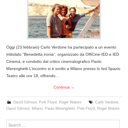
COVER & TRIBUTI
EVENTI
DISCOGRAFIA
Oggi (23 febbraio) Carlo Verdone ha partecipato a un evento
LINKS
intitolato “Benedetta ironia“, organizzato da OffiCine-IED e IED
Cinema, e condotto dal critico cinematografico Paolo
CONTATTI
Merenghetti.L’incontro si è svolto a Milano presso lo Ied Spazio
Teatro alle ore 18, offrendo…
RELICS – SFALCI E RAMAGLIE
Continua
→
PINKFLOYDIANE
David Gilmour
,
Pink Floyd
,
Roger Waters
Carlo Verdone
,
David Gilmour
,
Milano
,
Paolo Merenghetti
,
Pink Floyd
,
Roger Waters
POLICY/COOKIES
Search
for: