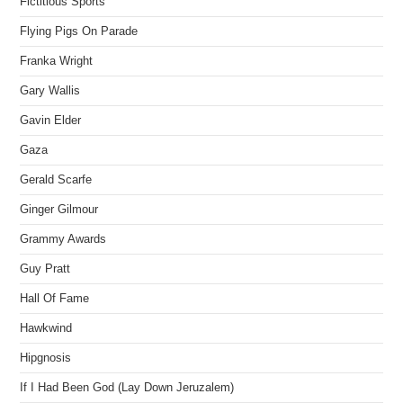
Fictitious Sports
Flying Pigs On Parade
Franka Wright
Gary Wallis
Gavin Elder
Gaza
Gerald Scarfe
Ginger Gilmour
Grammy Awards
Guy Pratt
Hall Of Fame
Hawkwind
Hipgnosis
If I Had Been God (Lay Down Jeruzalem)