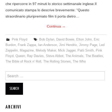
che ripercorre in 97 minuti lo storico settimanale inglese.Il
COVER & TRIBUTI
comunicato stampa lo descrive brevemente: “Questo
straordinario pluripremiato film ti porta dietro…
EVENTI
Continua
→
DISCOGRAFIA
Pink Floyd
Bob Dylan
,
David Bowie
,
Elton John
,
Eric
Burdon
,
Frank Zappa
,
Ian Anderson
,
Jimi Hendrix
,
Jimmy Page
,
Led
LINKS
Zeppelin
,
Magazine
,
Melody Maker
,
Mick Jagger
,
Patti Smith
,
Pink
Floyd
,
Queen
,
Ray Davies
,
Steve Abbot
,
The Animals
,
The Beatles
,
CONTATTI
The Bible of Rock n' Roll
,
The Rolling Stones
,
The Who
RELICS – SFALCI E RAMAGLIE
Search
for:
PINKFLOYDIANE
POLICY/COOKIES
ARCHIVI