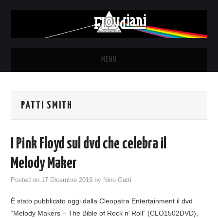
MENU
HOME
PATTI SMITH
NEWS
THE LUNATICS
I Pink Floyd sul dvd che celebra il
SYD BARRETT – ALLE SOGLIE
Melody Maker
Posted on
17 Dicembre 2019
by
Nino Gatti
DELL’ALBA
È stato pubblicato oggi dalla Cleopatra Entertainment il dvd
FANZINE
“Melody Makers – The Bible of Rock n’ Roll” (CLO1502DVD),