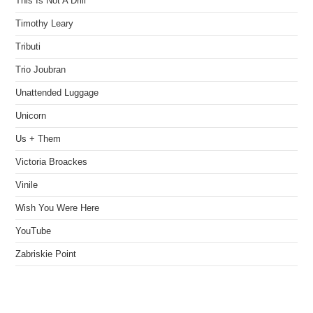
This Is Not A Drill
Timothy Leary
Tributi
Trio Joubran
Unattended Luggage
Unicorn
Us + Them
Victoria Broackes
Vinile
Wish You Were Here
YouTube
Zabriskie Point