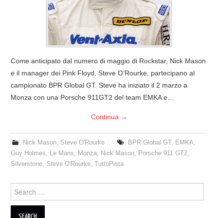
COVER & TRIBUTI
EVENTI
Come anticipato dal numero di maggio di Rockstar, Nick Mason
DISCOGRAFIA
e il manager dei Pink Floyd, Steve O’Rourke, partecipano al
campionato BPR Global GT. Steve ha iniziato il 2 marzo a
LINKS
Monza con una Porsche 911GT2 del team EMKA e…
CONTATTI
Continua
→
RELICS – SFALCI E RAMAGLIE
Nick Mason
,
Steve O'Rourke
BPR Global GT
,
EMKA
,
Guy Holmes
,
Le Mans
,
Monza
,
Nick Mason
,
Porsche 911 GT2
,
PINKFLOYDIANE
Silverstone
,
Steve O'Rourke
,
TuttoPista
Search
POLICY/COOKIES
for: