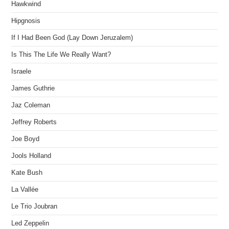
Hawkwind
Hipgnosis
If I Had Been God (Lay Down Jeruzalem)
Is This The Life We Really Want?
Israele
James Guthrie
Jaz Coleman
Jeffrey Roberts
Joe Boyd
Jools Holland
Kate Bush
La Vallée
Le Trio Joubran
Led Zeppelin