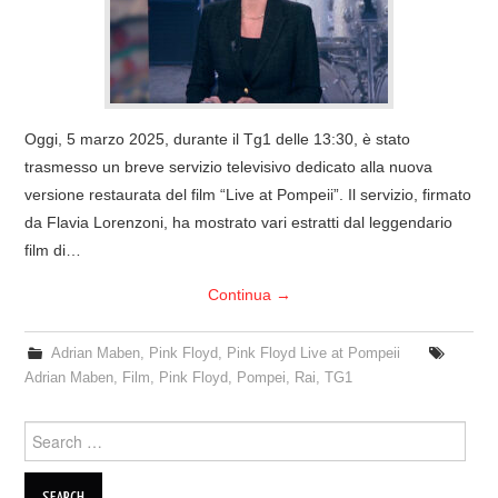
COVER & TRIBUTI
EVENTI
Oggi, 5 marzo 2025, durante il Tg1 delle 13:30, è stato
DISCOGRAFIA
trasmesso un breve servizio televisivo dedicato alla nuova
versione restaurata del film “Live at Pompeii”. Il servizio, firmato
LINKS
da Flavia Lorenzoni, ha mostrato vari estratti dal leggendario
film di…
CONTATTI
Continua
→
RELICS – SFALCI E RAMAGLIE
Adrian Maben
,
Pink Floyd
,
Pink Floyd Live at Pompeii
PINKFLOYDIANE
Adrian Maben
,
Film
,
Pink Floyd
,
Pompei
,
Rai
,
TG1
POLICY/COOKIES
Search
for: