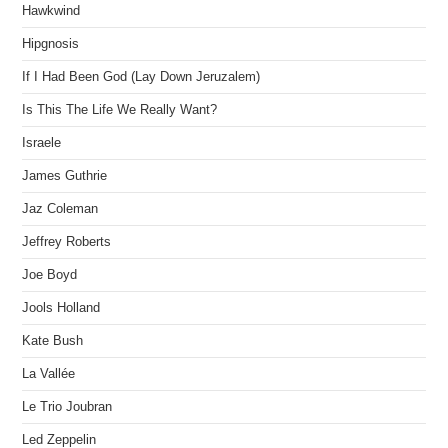
Hawkwind
Hipgnosis
If I Had Been God (Lay Down Jeruzalem)
Is This The Life We Really Want?
Israele
James Guthrie
Jaz Coleman
Jeffrey Roberts
Joe Boyd
Jools Holland
Kate Bush
La Vallée
Le Trio Joubran
Led Zeppelin