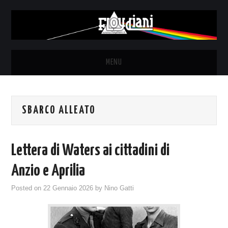
MENU
HOME
SBARCO ALLEATO
NEWS
THE LUNATICS
Lettera di Waters ai cittadini di
SYD BARRETT – ALLE SOGLIE
Anzio e Aprilia
Posted on
22 Gennaio 2026
by
Nino Gatti
DELL’ALBA
FANZINE