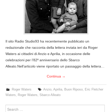
COVER & TRIBUTI
EVENTI
DISCOGRAFIA
Il sito Radio Studio93 ha recentemente pubblicato un
LINKS
redazionale che racconta della lettera inviata ieri da Roger
Waters ai cittadini di Anzio e Aprilia, in occasione delle
CONTATTI
celebrazioni per l’82º anniversario dello Sbarco
Alleato.Nell’articolo viene riportato un passaggio della lettera…
RELICS – SFALCI E RAMAGLIE
Continua
→
PINKFLOYDIANE
Roger Waters
Anzio
,
Aprilia
,
Buon Riposo
,
Eric Fletcher
Waters
,
Roger Waters
,
Sbarco Alleato
POLICY/COOKIES
Search
for: