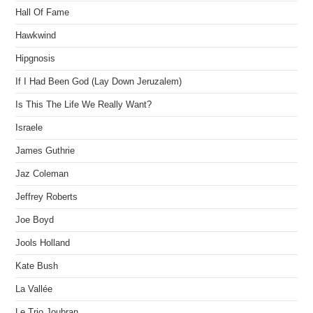
Hall Of Fame
Hawkwind
Hipgnosis
If I Had Been God (Lay Down Jeruzalem)
Is This The Life We Really Want?
Israele
James Guthrie
Jaz Coleman
Jeffrey Roberts
Joe Boyd
Jools Holland
Kate Bush
La Vallée
Le Trio Joubran