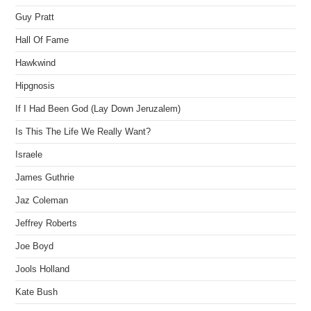
Guy Pratt
Hall Of Fame
Hawkwind
Hipgnosis
If I Had Been God (Lay Down Jeruzalem)
Is This The Life We Really Want?
Israele
James Guthrie
Jaz Coleman
Jeffrey Roberts
Joe Boyd
Jools Holland
Kate Bush