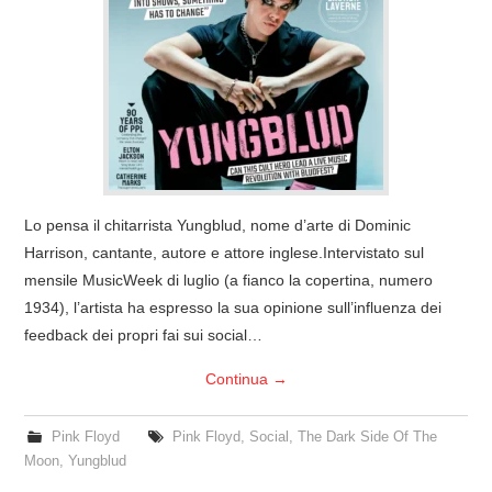
COVER & TRIBUTI
EVENTI
DISCOGRAFIA
LINKS
Lo pensa il chitarrista Yungblud, nome d’arte di Dominic
Harrison, cantante, autore e attore inglese.Intervistato sul
CONTATTI
mensile MusicWeek di luglio (a fianco la copertina, numero
1934), l’artista ha espresso la sua opinione sull’influenza dei
RELICS – SFALCI E RAMAGLIE
feedback dei propri fai sui social…
PINKFLOYDIANE
Continua
→
POLICY/COOKIES
Pink Floyd
Pink Floyd
,
Social
,
The Dark Side Of The
Moon
,
Yungblud