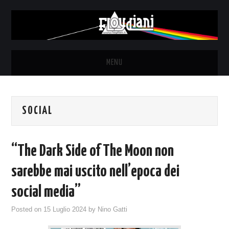
MENU
HOME
SOCIAL
NEWS
THE LUNATICS
“The Dark Side of The Moon non
SYD BARRETT – ALLE SOGLIE
sarebbe mai uscito nell’epoca dei
social media”
DELL’ALBA
Posted on
15 Luglio 2024
by
Nino Gatti
FANZINE