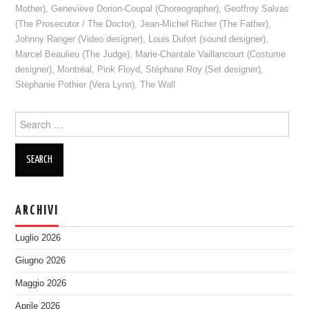
Mother)
,
Geneviève Dorion-Coupal (Choreographer)
,
Geoffroy Salvas
(The Prosecutor / The Doctor)
,
Jean-Michel Richer (The Father)
,
Johnny Ranger (Video designer)
,
Louis Dufort (sound designer)
,
Marcel Beaulieu (The Judge)
,
Marie-Chantale Vaillancourt (Costume
designer)
,
Montréal
,
Pink Floyd
,
Stéphane Roy (Set designer)
,
Stéphanie Pothier (Vera Lynn)
,
The Wall
Search
for:
ARCHIVI
Luglio 2026
Giugno 2026
Maggio 2026
Aprile 2026