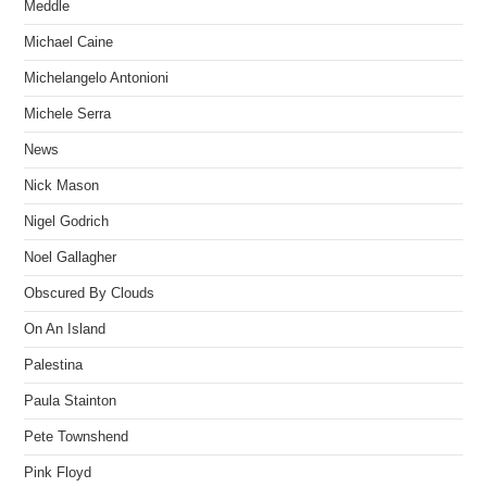
Meddle
Michael Caine
Michelangelo Antonioni
Michele Serra
News
Nick Mason
Nigel Godrich
Noel Gallagher
Obscured By Clouds
On An Island
Palestina
Paula Stainton
Pete Townshend
Pink Floyd