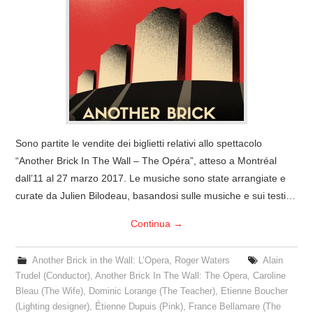
COVER & TRIBUTI
EVENTI
DISCOGRAFIA
LINKS
Sono partite le vendite dei biglietti relativi allo spettacolo
“Another Brick In The Wall – The Opéra”, atteso a Montréal
CONTATTI
dall’11 al 27 marzo 2017. Le musiche sono state arrangiate e
curate da Julien Bilodeau, basandosi sulle musiche e sui testi…
RELICS – SFALCI E RAMAGLIE
Continua
→
PINKFLOYDIANE
Another Brick in the Wall: L’Opera
,
Roger Waters
Alain
POLICY/COOKIES
Trudel (Conductor)
,
Another Brick In The Wall: The Opera
,
Caroline
Bleau (The Wife)
,
Dominic Lorange (The Teacher)
,
Etienne Boucher
(Lighting designer)
,
Étienne Dupuis (Pink)
,
France Bellamare (The