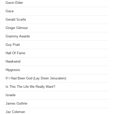
Gavin Elder
Gaza
Gerald Scarfe
Ginger Gilmour
Grammy Awards
Guy Pratt
Hall Of Fame
Hawkwind
Hipgnosis
If I Had Been God (Lay Down Jeruzalem)
Is This The Life We Really Want?
Israele
James Guthrie
Jaz Coleman