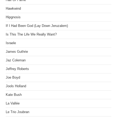
Hawkwind
Hipgnosis
If I Had Been God (Lay Down Jeruzalem)
Is This The Life We Really Want?
Israele
James Guthrie
Jaz Coleman
Jeffrey Roberts
Joe Boyd
Jools Holland
Kate Bush
La Vallée
Le Trio Joubran