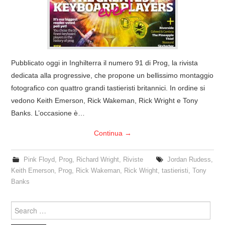
COVER & TRIBUTI
EVENTI
Pubblicato oggi in Inghilterra il numero 91 di Prog, la rivista
DISCOGRAFIA
dedicata alla progressive, che propone un bellissimo montaggio
fotografico con quattro grandi tastieristi britannici. In ordine si
LINKS
vedono Keith Emerson, Rick Wakeman, Rick Wright e Tony
Banks. L’occasione è…
CONTATTI
Continua
→
RELICS – SFALCI E RAMAGLIE
Pink Floyd
,
Prog
,
Richard Wright
,
Riviste
Jordan Rudess
,
PINKFLOYDIANE
Keith Emerson
,
Prog
,
Rick Wakeman
,
Rick Wright
,
tastieristi
,
Tony
Banks
POLICY/COOKIES
Search
for: