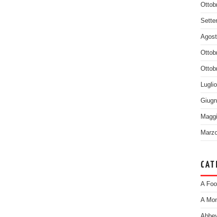
Ottob
Sette
Agost
Ottob
Ottob
Lugli
Giugn
Maggi
Marzo
CAT
A Foo
A Mom
Abbey