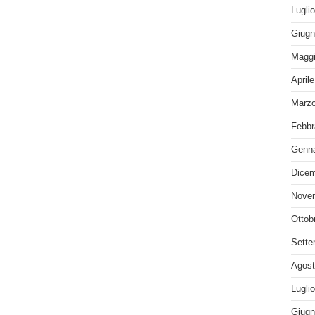
Lugli
Giugn
Maggi
April
Marzo
Febbr
Genna
Dicem
Nove
Ottob
Sette
Agost
Lugli
Giugn