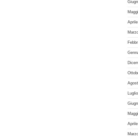
Giugn
Maggi
April
Marzo
Febbr
Genna
Dicem
Ottob
Agost
Lugli
Giugn
Maggi
April
Marzo