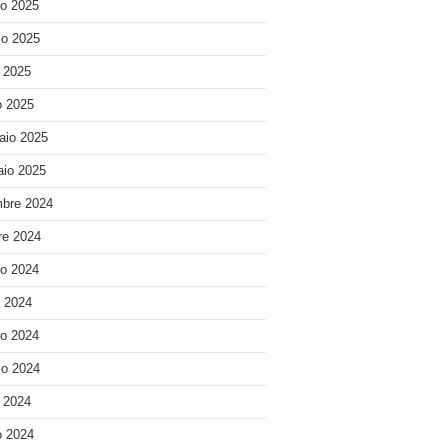
o 2025
o 2025
e 2025
 2025
aio 2025
io 2025
bre 2024
re 2024
o 2024
o 2024
o 2024
o 2024
e 2024
 2024