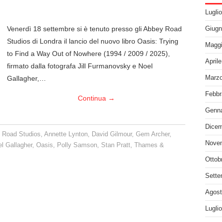
Lugli
Venerdì 18 settembre si è tenuto presso gli Abbey Road
Giugn
Studios di Londra il lancio del nuovo libro Oasis: Trying
Maggi
to Find a Way Out of Nowhere (1994 / 2009 / 2025),
April
firmato dalla fotografa Jill Furmanovsky e Noel
Gallagher,…
Marzo
Febbr
Continua
→
Genna
Dicem
 Road Studios
,
Annette Lynton
,
David Gilmour
,
Gem Archer
,
Nove
l Gallagher
,
Oasis
,
Polly Samson
,
Stan Pratt
,
Thames &
Ottob
Sette
Agost
Lugli