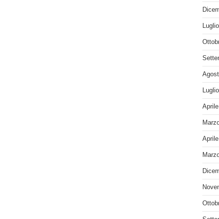
Dicem
Lugli
Ottob
Sette
Agost
Lugli
April
Marzo
April
Marzo
Dicem
Nove
Ottob