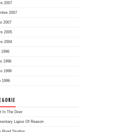
re 2007
mbre 2007
o 2007
re 2005
re 2004
o 1996
o 1996
o 1996
 1996
EGORIE
t In The Door
entary Lapse Of Reason
 Road Studios