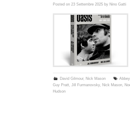
Posted on
23 Settembre 2025
by
Nino Gatti
David Gilmour
,
Nick Mason
Abbey
Guy Pratt
,
Jill Furmanovsky
,
Nick Mason
,
Noe
Hudson