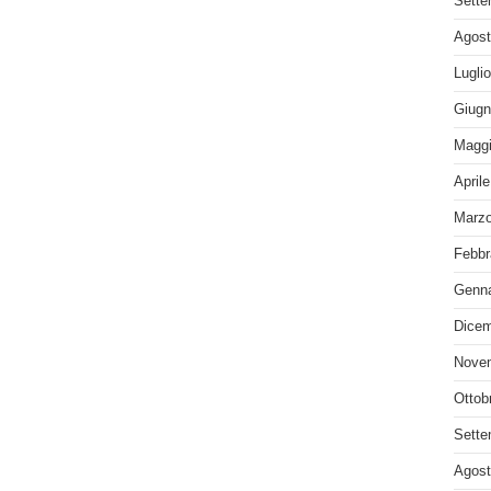
Sette
Agost
Lugli
Giugn
Maggi
April
Marzo
Febbr
Genna
Dicem
Nove
Ottob
Sette
Agost