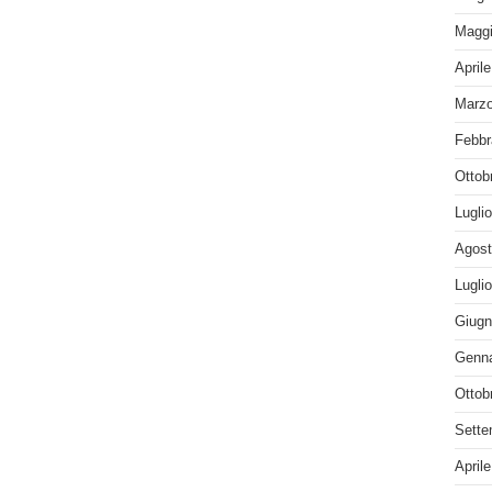
Maggi
April
Marzo
Febbr
Ottob
Lugli
Agost
Lugli
Giugn
Genna
Ottob
Sette
April