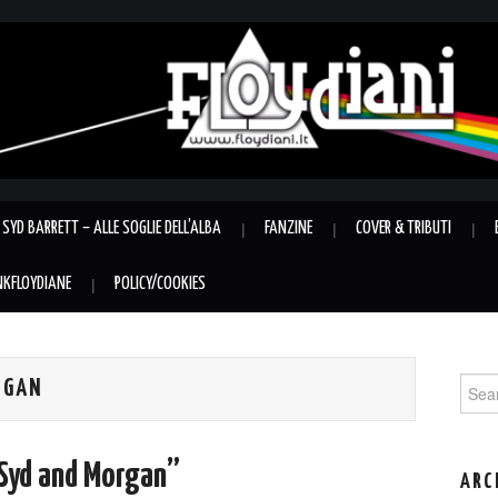
SYD BARRETT – ALLE SOGLIE DELL’ALBA
FANZINE
COVER & TRIBUTI
INKFLOYDIANE
POLICY/COOKIES
Sear
RGAN
for:
f Syd and Morgan”
ARC