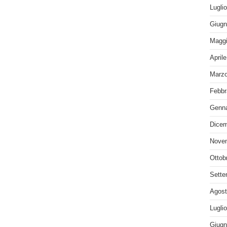
Lugli
Giugn
Maggi
April
Marzo
Febbr
Genna
Dicem
Nove
Ottob
Sette
Agost
Lugli
Giugn