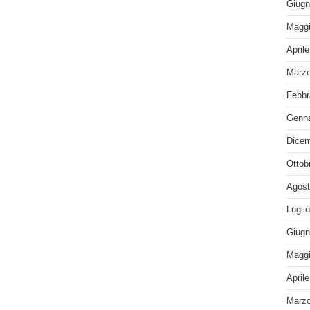
Giugn
Maggi
April
Marzo
Febbr
Genna
Dicem
Ottob
Agost
Lugli
Giugn
Maggi
April
Marzo