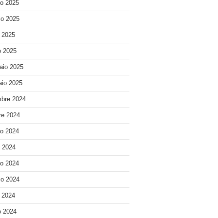
o 2025
o 2025
e 2025
 2025
aio 2025
io 2025
bre 2024
re 2024
o 2024
o 2024
o 2024
o 2024
e 2024
 2024