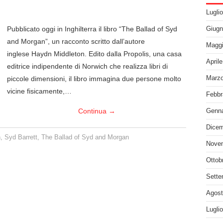
Lugli
Pubblicato oggi in Inghilterra il libro “The Ballad of Syd
Giugn
and Morgan”, un racconto scritto dall’autore
Maggi
inglese Haydn Middleton. Edito dalla Propolis, una casa
April
editrice indipendente di Norwich che realizza libri di
piccole dimensioni, il libro immagina due persone molto
Marzo
vicine fisicamente,…
Febbr
Continua
→
Genna
Dicem
n
,
Syd Barrett
,
The Ballad of Syd and Morgan
Nove
Ottob
Sette
Agost
Lugli