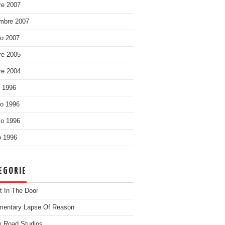
re 2007
mbre 2007
o 2007
re 2005
re 2004
o 1996
o 1996
o 1996
 1996
EGORIE
t In The Door
entary Lapse Of Reason
 Road Studios