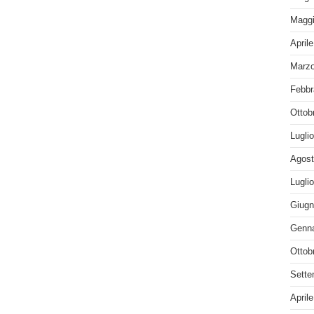
Maggi
April
Marzo
Febbr
Ottob
Lugli
Agost
Lugli
Giugn
Genna
Ottob
Sette
April