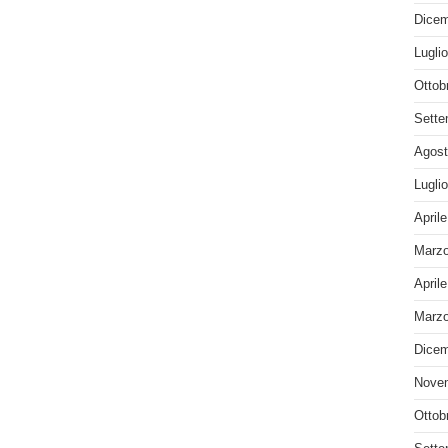
Dicem
Lugli
Ottob
Sette
Agost
Lugli
April
Marzo
April
Marzo
Dicem
Nove
Ottob