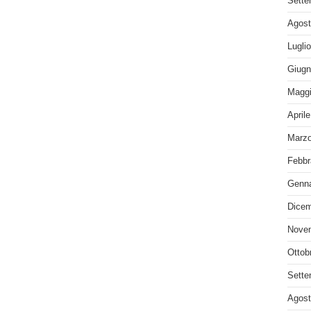
Sette
Agost
Lugli
Giugn
Maggi
April
Marzo
Febbr
Genna
Dicem
Nove
Ottob
Sette
Agost