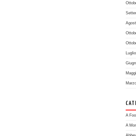
Ottob
Sette
Agost
Ottob
Ottob
Lugli
Giugn
Maggi
Marzo
CAT
A Foo
A Mom
Abbey